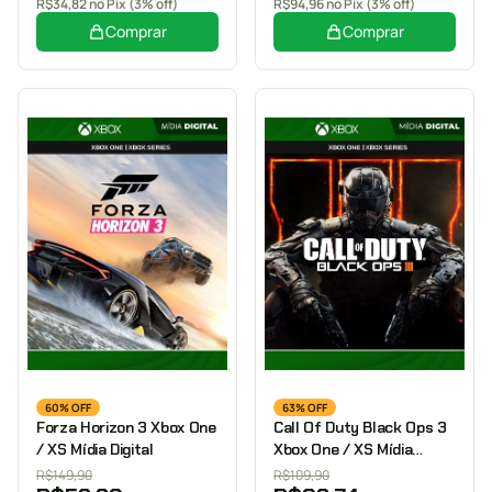
R$
34,82
no Pix (3% off)
R$
94,96
no Pix (3% off)
Comprar
Comprar
60% OFF
63% OFF
Forza Horizon 3 Xbox One
Call Of Duty Black Ops 3
/ XS Mídia Digital
Xbox One / XS Mídia
Digital
R$
149,90
R$
109,90