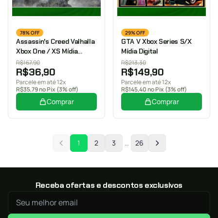
78% OFF
29% OFF
Assassin's Creed Valhalla
GTA V Xbox Series S/X
Xbox One / XS Mídia
Mídia Digital
Digital
R$
167,90
R$
213,30
R$
36,90
R$
149,90
Parcele em até 12x
Parcele em até 12x
R$
35,79
no Pix (3% off)
R$
145,40
no Pix (3% off)
Comprar
Comprar
1
2
3
…
26
Receba ofertas e descontos exclusivos