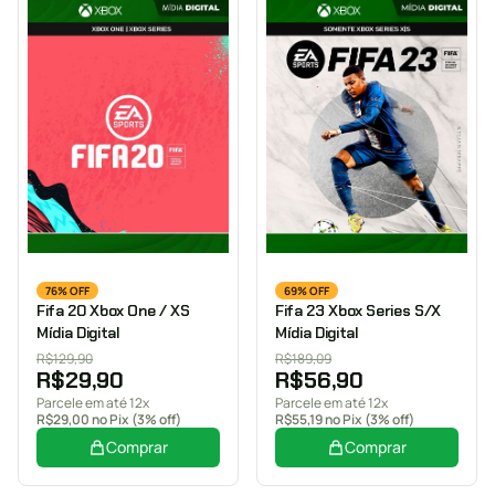
76% OFF
69% OFF
Fifa 20 Xbox One / XS
Fifa 23 Xbox Series S/X
Mídia Digital
Mídia Digital
R$
129,90
R$
189,09
R$
29,90
R$
56,90
Parcele em até 12x
Parcele em até 12x
R$
29,00
no Pix (3% off)
R$
55,19
no Pix (3% off)
Comprar
Comprar