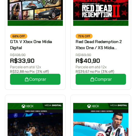
68% OFF
75% OFF
GTA V Xbox One Mídia
Red Dead Redemption 2
Digital
Xbox One / XS Mídia
Digital
R$
108,90
R$
169,90
R$
33,90
R$
40,90
Parcele em até 12x
Parcele em até 12x
R$
32,88
no Pix (3% off)
R$
39,67
no Pix (3% off)
Comprar
Comprar