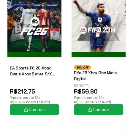
EA Sports FC 26 Xbox
66% OFF
Fifa 23 Xbox One Mídia
One e Xbox Series S/X
Digital
Mídia digital
R$
167,99
R$
212,75
R$
56,90
Parcele em até 12x
Parcele em até 12x
R$
206,37
no Pix (3% off)
R$
55,19
no Pix (3% off)
Comprar
Comprar