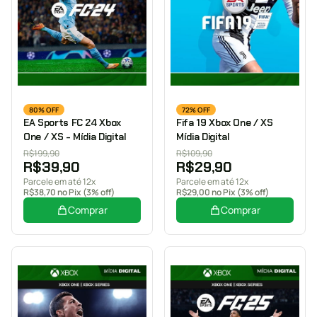
80% OFF
72% OFF
EA Sports FC 24 Xbox
Fifa 19 Xbox One / XS
One / XS - Mídia Digital
Mídia Digital
R$
199,90
R$
109,90
R$
39,90
R$
29,90
Parcele em até 12x
Parcele em até 12x
R$
38,70
no Pix (3% off)
R$
29,00
no Pix (3% off)
Comprar
Comprar