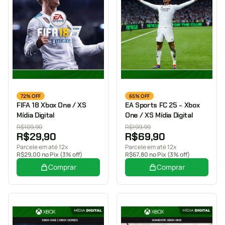
72% OFF
65% OFF
FIFA 18 Xbox One / XS
EA Sports FC 25 - Xbox
Mídia Digital
One / XS Mídia Digital
R$
109,90
R$
199,99
R$
29,90
R$
69,90
Parcele em até 12x
Parcele em até 12x
R$
29,00
no Pix (3% off)
R$
67,80
no Pix (3% off)
Comprar
Comprar