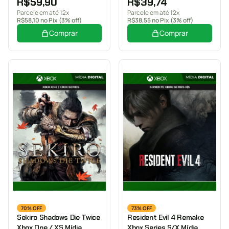
R$
59,90
R$
39,74
Parcele em até 12x
Parcele em até 12x
R$
58,10
no Pix (3% off)
R$
38,55
no Pix (3% off)
Comprar
Comprar
70% OFF
73% OFF
Sekiro Shadows Die Twice
Resident Evil 4 Remake
Xbox One / XS Mídia
Xbox Series S/X Mídia