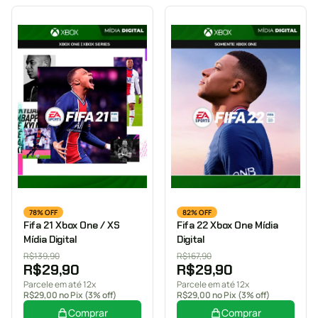
78% OFF
82% OFF
Fifa 21 Xbox One / XS
Fifa 22 Xbox One Mídia
Mídia Digital
Digital
R$
139,90
R$
167,90
R$
29,90
R$
29,90
Parcele em até 12x
Parcele em até 12x
R$
29,00
no Pix (3% off)
R$
29,00
no Pix (3% off)
Comprar
Comprar