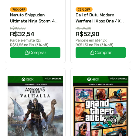
70% OFF
72% OFF
Naruto Shippuden
Call of Duty Modern
Ultimate Ninja Storm 4
Warfare II Xbox One / XS
Xbox One / XS Midia
Mídia Digital
R$
109,90
R$
194,90
R$
32,54
R$
52,90
Digital
Parcele em até 12x
Parcele em até 12x
R$
31,56
no Pix (3% off)
R$
51,31
no Pix (3% off)
Comprar
Comprar