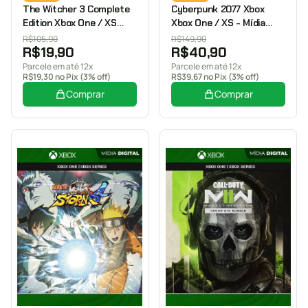
The Witcher 3 Complete
Cyberpunk 2077 Xbox
Edition Xbox One / XS
Xbox One / XS - Mídia
Mídia Digital
Digital
R$
105,90
R$
149,90
R$
19,90
R$
40,90
Parcele em até 12x
Parcele em até 12x
R$
19,30
no Pix (3% off)
R$
39,67
no Pix (3% off)
Comprar
Comprar