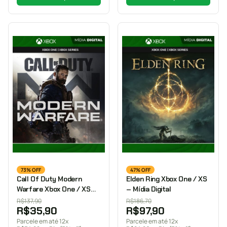
73% OFF
47% OFF
Call Of Duty Modern
Elden Ring Xbox One / XS
Warfare Xbox One / XS
– Mídia Digital
Mídia Digital
R$
137,90
R$
186,70
R$
35,90
R$
97,90
Parcele em até 12x
Parcele em até 12x