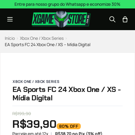
Pular para o conteúdo
Entre para nosso grupo do Whatsapp e economize 30%
Início
›
Xbox One / Xbox Series
›
EA Sports FC 24 Xbox One / XS – Mídia Digital
XBOX ONE / XBOX SERIES
EA Sports FC 24 Xbox One / XS -
Mídia Digital
R$
199,90
R$
39,90
80% OFF
Parcele em até 12x
R$
38,70
no Pix (3% off)