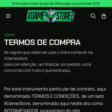
Pular para o conteúdo
Entre para nosso grupo do Whatsapp e economize 30%
LEGAL
TERMOS DE COMPRA
As regras que valem ao usar o site e comprar na
XGamestore.
Leia com atenção: ao finalizar um pedido, você
concorda com tudo o que está aqui.
Por este instrumento particular de contrato, aqui
denominado TERMOS E CONDIÇÕES, de um lado
XGameStore, denominado aqui neste ato como
INTERMEDIADOR, proprietário do site