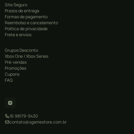
Site Seguro
League e a Premier League, com fidelidade inigualável no
Prazos de entrega
FIFA 23.
Formas de pagamento
Reembolso e cancelamento
Politica de privacidade
Frete e envíos
Grupos Desconto
Xbox One / Xbox Series
Pré-vendas
Promoções
Cupons
FAQ
16 98179-9430
contato@xgamestore.com.br