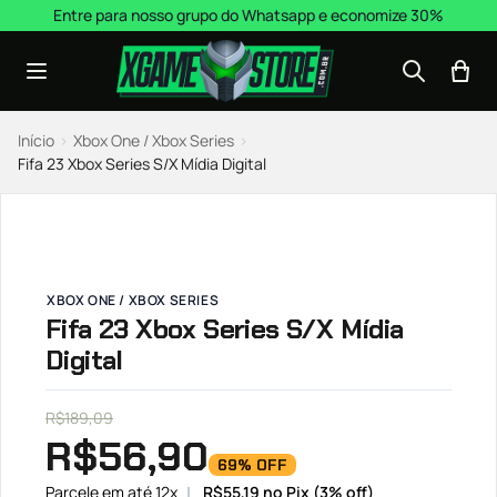
Pular para o conteúdo
Entre para nosso grupo do Whatsapp e economize 30%
Início
›
Xbox One / Xbox Series
›
Fifa 23 Xbox Series S/X Mídia Digital
XBOX ONE / XBOX SERIES
Fifa 23 Xbox Series S/X Mídia
Digital
R$
189,09
R$
56,90
69% OFF
Parcele em até 12x
R$
55,19
no Pix (3% off)