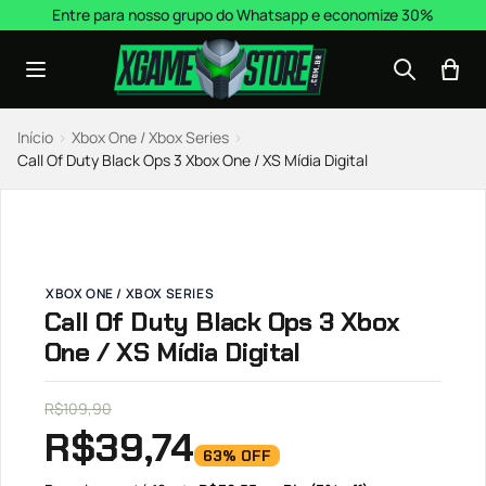
Pular para o conteúdo
Entre para nosso grupo do Whatsapp e economize 30%
Início
›
Xbox One / Xbox Series
›
Call Of Duty Black Ops 3 Xbox One / XS Mídia Digital
XBOX ONE / XBOX SERIES
Call Of Duty Black Ops 3 Xbox
One / XS Mídia Digital
R$
109,90
R$
39,74
63% OFF