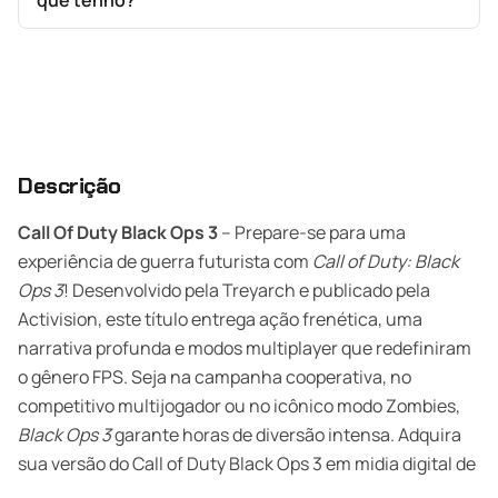
que tenho?
Descrição
Call Of Duty Black Ops 3
– Prepare-se para uma
experiência de guerra futurista com
Call of Duty: Black
Ops 3
! Desenvolvido pela Treyarch e publicado pela
Activision, este título entrega ação frenética, uma
narrativa profunda e modos multiplayer que redefiniram
o gênero FPS. Seja na campanha cooperativa, no
competitivo multijogador ou no icônico modo Zombies,
Black Ops 3
garante horas de diversão intensa. Adquira
sua versão do Call of Duty Black Ops 3 em midia digital de
xbox one / Xbox Series S/X na
XGamestore
e aproveite a