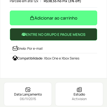
Parcele em até 12x
R$
38,55
no Pix (3% off)
Adicionar ao carrinho
ENTRE NO GRUPO E PAGUE MENOS
Envío
:
Por e-mail
Compatibilidade
:
Xbox One e Xbox Series
Data Lançamento
Estúdio
06/11/2015
Activision