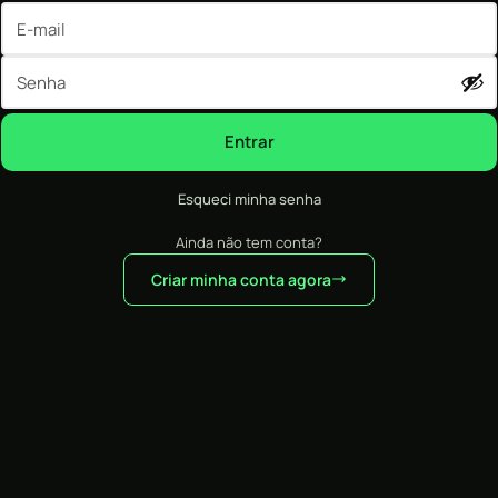
E-mail
Senha
Entrar
Esqueci minha senha
Ainda não tem conta?
Criar minha conta agora