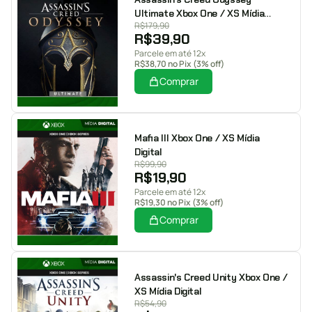
Ultimate Xbox One / XS Mídia
R$
179,90
Digital
R$
39,90
Parcele em até 12x
R$
38,70
no Pix (3% off)
Comprar
Mafia III Xbox One / XS Mídia
Digital
R$
99,90
R$
19,90
Parcele em até 12x
R$
19,30
no Pix (3% off)
Comprar
Assassin's Creed Unity Xbox One /
XS Mídia Digital
R$
54,90