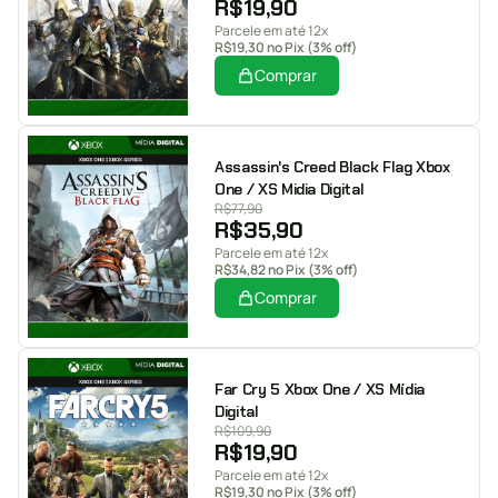
R$
19,90
Parcele em até 12x
R$
19,30
no Pix (3% off)
Comprar
Assassin's Creed Black Flag Xbox
One / XS Midia Digital
R$
77,90
R$
35,90
Parcele em até 12x
R$
34,82
no Pix (3% off)
Comprar
Far Cry 5 Xbox One / XS Mídia
Digital
R$
109,90
R$
19,90
Parcele em até 12x
R$
19,30
no Pix (3% off)