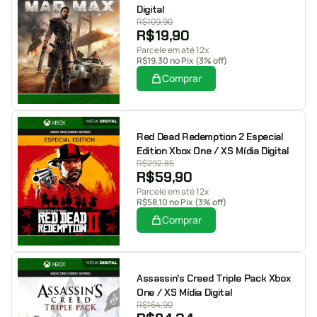
Digital
R$
109,90
R$
19,90
Parcele em até 12x
R$
19,30
no Pix (3% off)
Comprar
Red Dead Redemption 2 Especial
Edition Xbox One / XS Mídia Digital
R$
292,85
R$
59,90
Parcele em até 12x
R$
58,10
no Pix (3% off)
Comprar
Assassin's Creed Triple Pack Xbox
One / XS Mídia Digital
R$
164,90