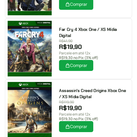
Comprar
Far Cry 4 Xbox One / XS Mídia
Digital
R$
41,90
R$
19,90
Parcele em até 12x
R$
19,30
no Pix (3% off)
Comprar
Assassin's Creed Origins Xbox One
/ XS Mídia Digital
R$
119,90
R$
19,90
Parcele em até 12x
R$
19,30
no Pix (3% off)
Comprar