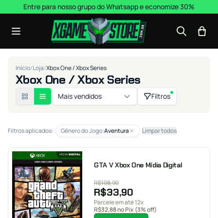
Pular para o conteúdo
Entre para nosso grupo do Whatsapp e economize 30%
Início
/
Loja
/
Xbox One / Xbox Series
Xbox One / Xbox Series
Mais vendidos
Filtros
Filtros aplicados:
Gênero do Jogo:
Aventura
Limpar todos
GTA V Xbox One Mídia Digital
R$
108,90
R$
33,90
Parcele em até 12x
R$
32,88
no Pix (3% off)