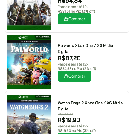
R$
94,34
Parcele em até 12x
R$
91,51
no Pix (3% off)
Comprar
Palworld Xbox One / XS Mídia
Digital
R$
87,20
Parcele em até 12x
R$
84,58
no Pix (3% off)
Comprar
Watch Dogs 2 Xbox One / XS Mídia
Digital
R$
100,90
R$
19,90
Parcele em até 12x
R$
19,30
no Pix (3% off)