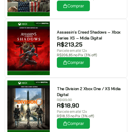
Comprar
Assassin’s Creed Shadows – Xbox
Series XS – Mídia Digital
R$
213,25
Parcele em até 12x
R$
206,85
no Pix (3% off)
Comprar
The Division 2 Xbox One / XS Mídia
Digital
R$
109,90
R$
18,90
Parcele em até 12x
R$
18,33
no Pix (3% off)
Comprar