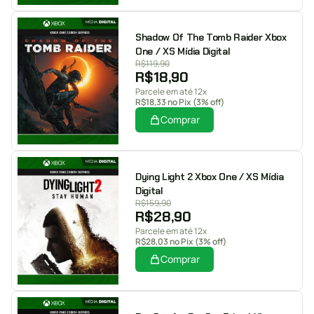
Shadow Of The Tomb Raider Xbox
One / XS Mídia Digital
R$
119,90
R$
18,90
Parcele em até 12x
R$
18,33
no Pix (3% off)
Comprar
Dying Light 2 Xbox One / XS Mídia
Digital
R$
159,90
R$
28,90
Parcele em até 12x
R$
28,03
no Pix (3% off)
Comprar