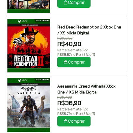
Comprar
Red Dead Redemption 2 Xbox One
/ XS Mídia Digital
R$
169,90
R$
40,90
Parcele em até 12x
R$
39,67
no Pix (3% off)
Comprar
Assassin's Creed Valhalla Xbox
One / XS Mídia Digital
R$
167,90
R$
36,90
Parcele em até 12x
R$
35,79
no Pix (3% off)
Comprar