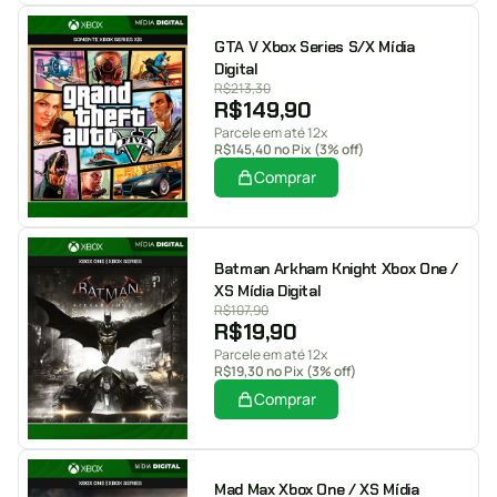
GTA V Xbox Series S/X Mídia
Digital
R$
213,30
R$
149,90
Parcele em até 12x
R$
145,40
no Pix (3% off)
Comprar
Batman Arkham Knight Xbox One /
XS Mídia Digital
R$
107,90
R$
19,90
Parcele em até 12x
R$
19,30
no Pix (3% off)
Comprar
Mad Max Xbox One / XS Mídia