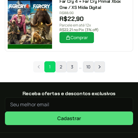
Far Cry 4 + Far Cry Primal Xbox
One / XS Mídia Digital
R$
88,90
R$
22,90
Parcele em até 12x
R$
22,21
no Pix (3% off)
Comprar
1
2
3
…
10
Receba ofertas e descontos exclusivos
Cadastrar