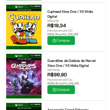
Cuphead Xbox One / XS Mídia
Digital
R$
44,90
R$
19,34
Parcele em até 12x
R$
18,76
no Pix (3% off)
Comprar
Guardiões da Galáxia da Marvel
Xbox One / XS Midia Digital
R$
179,90
R$
98,90
Parcele em até 12x
R$
95,93
no Pix (3% off)
Comprar
Assassin's Creed Odyssey