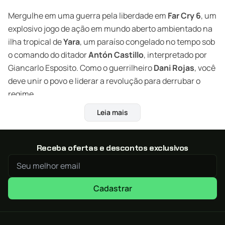
Mergulhe em uma guerra pela liberdade em
Far Cry 6
, um
explosivo jogo de ação em mundo aberto ambientado na
ilha tropical de
Yara
, um paraíso congelado no tempo sob
o comando do ditador
Antón Castillo
, interpretado por
Giancarlo Esposito. Como o guerrilheiro
Dani Rojas
, você
deve unir o povo e liderar a revolução para derrubar o
regime.
Leia mais
Compre agora
Far Cry 6
na XGamestore e economize até
40% com envio digital por e-mail!
Receba ofertas e descontos exclusivos
Uma Ilha em Chamas, Um Povo em Revolta
Lute em florestas, montanhas e cidades vibrantes
enquanto forma uma resistência contra um governo
Cadastrar
opressor. Use armas improvisadas, recrute aliados,
domine veículos e libere o caos em um dos mundos mais
vivos e detalhados já criados pela Ubisoft.