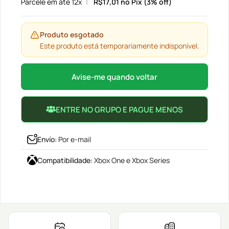
Parcele em até 12x
R$
17,01
no Pix (3% off)
Produto esgotado
Este produto está temporariamente indisponível.
Avise-me quando voltar
ENTRE NO GRUPO E PAGUE MENOS
Envío
:
Por e-mail
Compatibilidade
:
Xbox One e Xbox Series