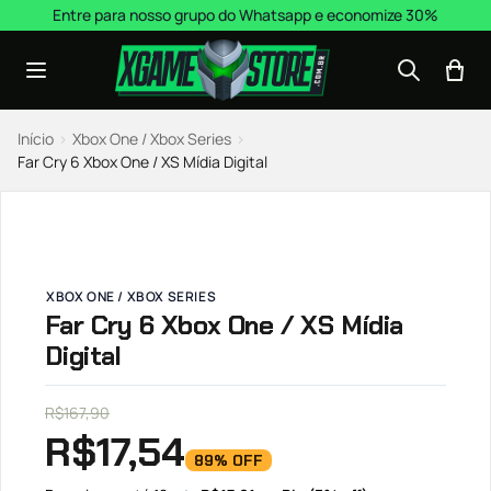
Pular para o conteúdo
Entre para nosso grupo do Whatsapp e economize 30%
Início
›
Xbox One / Xbox Series
›
Far Cry 6 Xbox One / XS Mídia Digital
XBOX ONE / XBOX SERIES
Far Cry 6 Xbox One / XS Mídia
Digital
R$
167,90
R$
17,54
89% OFF