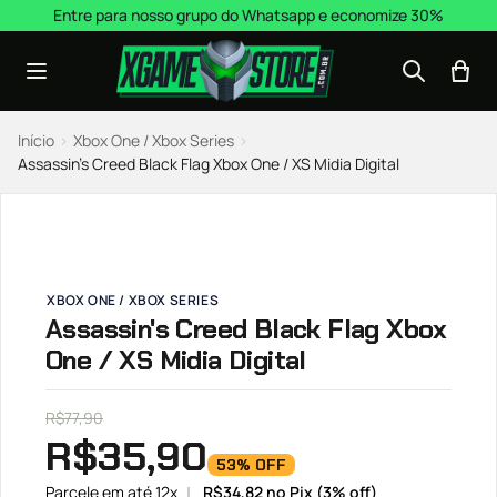
Pular para o conteúdo
Entre para nosso grupo do Whatsapp e economize 30%
Início
›
Xbox One / Xbox Series
›
Assassin’s Creed Black Flag Xbox One / XS Midia Digital
XBOX ONE / XBOX SERIES
Assassin's Creed Black Flag Xbox
One / XS Midia Digital
R$
77,90
R$
35,90
53% OFF
Parcele em até 12x
R$
34,82
no Pix (3% off)