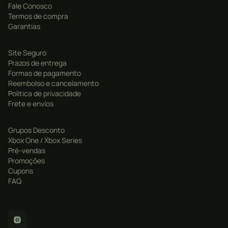
Fale Conosco
tropicais, fortalezas, cidades e naufrágios em um
Termos de compra
mapa vasto e cheio de vida.
Garantias
Combate Naval Inovador: Comande seu navio, o
Site Seguro
Jackdaw, e enfrente embarcações inimigas em
Prazos de entrega
batalhas intensas com canhões e abordagens.
Formas de pagamento
Reembolso e cancelamento
Missões de Assassinato: Explore cidades como
Politica de privacidade
Havana, Nassau e Kingston, com mecânicas
Frete e envíos
clássicas da série aprimoradas para furtividade e
ação.
Grupos Desconto
Gráficos e ambientação: Ambientes ricos, florestas
Xbox One / Xbox Series
Pré-vendas
densas, mares tempestuosos e trilha sonora imersiva
Promoções
completam a experiência.
Cupons
FAQ
Caça ao Tesouro e Exploração Subaquática: Encontre
riquezas escondidas em ruínas, cavernas e
naufrágios misteriosos.