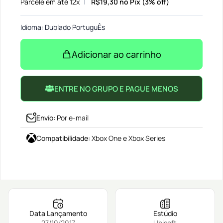
Parcele em até 12x
R$
19,30
no Pix (3% off)
Idioma: Dublado PortuguÊs
Adicionar ao carrinho
ENTRE NO GRUPO E PAGUE MENOS
Envío
:
Por e-mail
Compatibilidade
:
Xbox One e Xbox Series
Data Lançamento
Estúdio
27/10/2017
Ubisoft