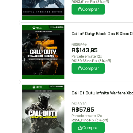
R$
93,61
no Pix (3% off)
Comprar
Call of Duty: Black Ops 6 Xbox On
R$
207,45
R$
143,95
Parcele em até 12x
R$
139,63
no Pix (3% off)
Comprar
Call Of Duty Infinite Warfare Xbo
R$
159,70
R$
57,85
Parcele em até 12x
R$
56,11
no Pix (3% off)
Comprar