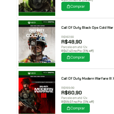
Comprar
Call Of Duty Black Ops Cold War 
R$
167,90
R$
48,90
Parcele em até 12x
R$
47,43
no Pix (3% off)
Comprar
Call Of Duty Modern Warfare III 
R$
159,90
R$
60,90
Parcele em até 12x
R$
59,07
no Pix (3% off)
Comprar