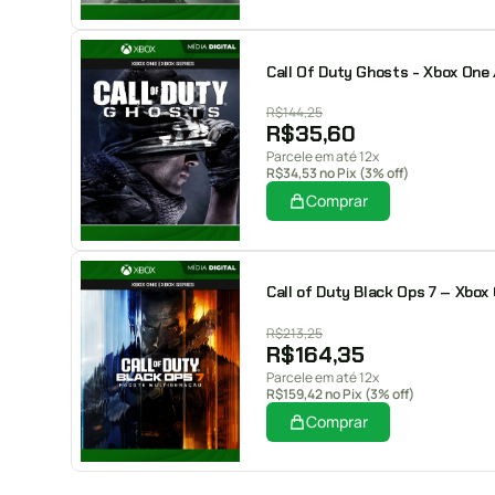
Call Of Duty Ghosts - Xbox One /
R$
144,25
R$
35,60
Parcele em até 12x
R$
34,53
no Pix (3% off)
Comprar
Call of Duty Black Ops 7 – Xbox 
R$
213,25
R$
164,35
Parcele em até 12x
R$
159,42
no Pix (3% off)
Comprar