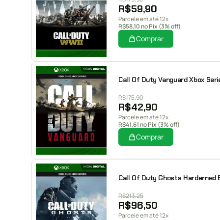
R$
59,90
Parcele em até 12x
R$
58,10
no Pix (3% off)
Comprar
Call Of Duty Vanguard Xbox Serie
R$
175,90
R$
42,90
Parcele em até 12x
R$
41,61
no Pix (3% off)
Comprar
Call Of Duty Ghosts Harderned Ed
R$
213,25
R$
96,50
Parcele em até 12x