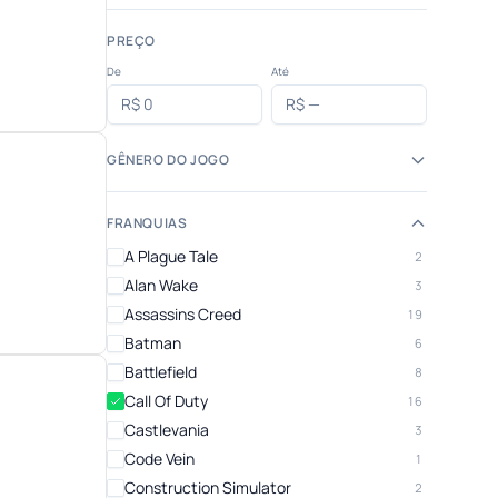
PREÇO
De
Até
GÊNERO DO JOGO
FRANQUIAS
A Plague Tale
2
Alan Wake
3
Assassins Creed
19
Batman
6
Battlefield
8
Call Of Duty
16
Castlevania
3
Code Vein
1
Construction Simulator
2