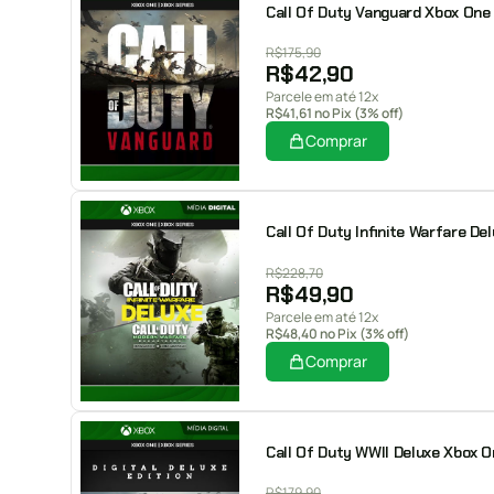
Call Of Duty Vanguard Xbox One M
R$
175,90
R$
42,90
Parcele em até 12x
R$
41,61
no Pix (3% off)
Comprar
Call Of Duty Infinite Warfare Del
R$
228,70
R$
49,90
Parcele em até 12x
R$
48,40
no Pix (3% off)
Comprar
Call Of Duty WWII Deluxe Xbox On
R$
179,90