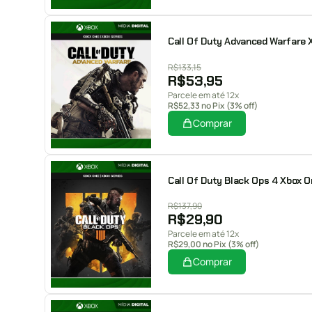
Call Of Duty Advanced Warfare X
R$
133,15
R$
53,95
Parcele em até 12x
R$
52,33
no Pix (3% off)
Comprar
Call Of Duty Black Ops 4 Xbox On
R$
137,90
R$
29,90
Parcele em até 12x
R$
29,00
no Pix (3% off)
Comprar