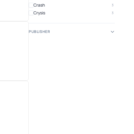
Crash
3
Crysis
3
Cyberpunk 2077
2
Dark Souls
4
PUBLISHER
DC
9
Devil May Cry
2
Diablo
3
Dirt
1
Doom
4
Dragon Age
2
Dragon Ball
9
Dying Light
4
Elden Ring
3
Fallout
2
Far Cry
9
Farming Simulator
2
Fifa
13