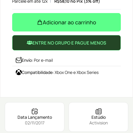
Parcele em até 12x
R$
58,10
no Pix (3% off)
Adicionar ao carrinho
ENTRE NO GRUPO E PAGUE MENOS
Envío
:
Por e-mail
Compatibilidade
:
Xbox One e Xbox Series
Data Lançamento
Estúdio
02/11/2017
Activision