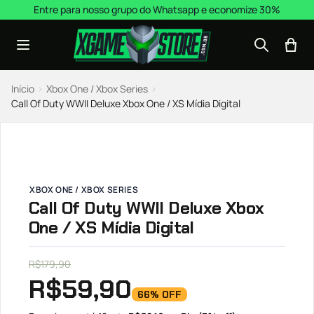
Pular para o conteúdo
Entre para nosso grupo do Whatsapp e economize 30%
Início
›
Xbox One / Xbox Series
›
Call Of Duty WWII Deluxe Xbox One / XS Mídia Digital
XBOX ONE / XBOX SERIES
Call Of Duty WWII Deluxe Xbox
One / XS Mídia Digital
R$
179,90
R$
59,90
66% OFF