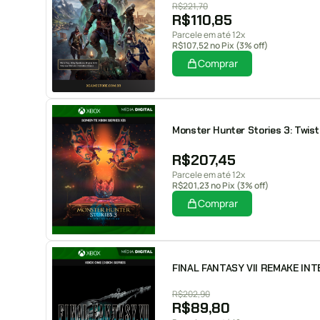
R$
221,70
R$
110,85
Parcele em até 12x
R$
107,52
no Pix (3% off)
Comprar
Monster Hunter Stories 3: Twiste
R$
207,45
Parcele em até 12x
R$
201,23
no Pix (3% off)
Comprar
FINAL FANTASY VII REMAKE INTER
R$
202,90
R$
89,80