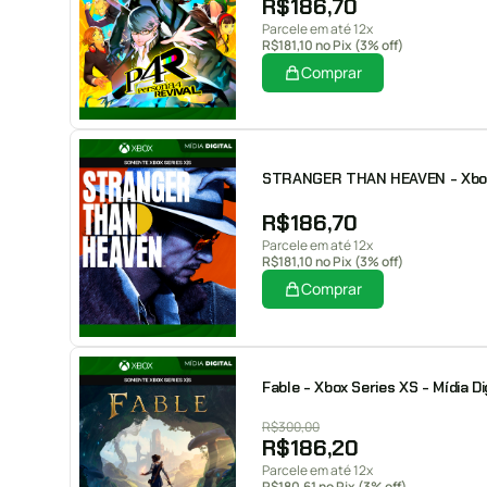
R$
186,70
Parcele em até 12x
R$
181,10
no Pix (3% off)
Comprar
STRANGER THAN HEAVEN - Xbox S
R$
186,70
Parcele em até 12x
R$
181,10
no Pix (3% off)
Comprar
Fable - Xbox Series XS - Mídia Di
R$
300,00
R$
186,20
Parcele em até 12x
R$
180,61
no Pix (3% off)