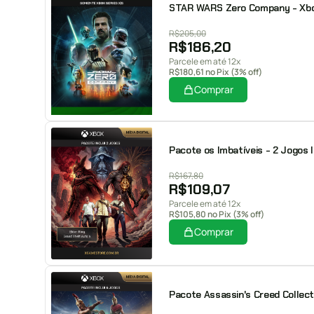
STAR WARS Zero Company - Xbox 
R$
205,00
R$
186,20
Parcele em até 12x
R$
180,61
no Pix (3% off)
Comprar
Pacote os Imbatíveis - 2 Jogos 
R$
167,80
R$
109,07
Parcele em até 12x
R$
105,80
no Pix (3% off)
Comprar
Pacote Assassin's Creed Collect