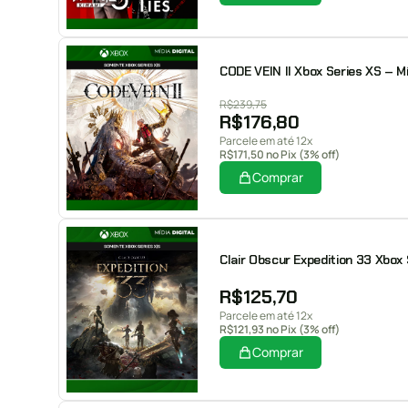
CODE VEIN II Xbox Series XS – Mí
R$
239,75
R$
176,80
Parcele em até 12x
R$
171,50
no Pix (3% off)
Comprar
Clair Obscur Expedition 33 Xbox 
R$
125,70
Parcele em até 12x
R$
121,93
no Pix (3% off)
Comprar