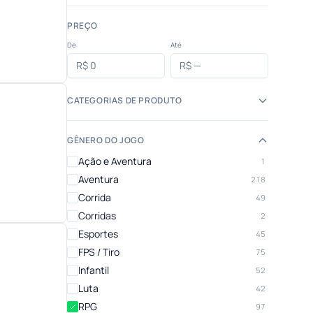
PREÇO
De
Até
CATEGORIAS DE PRODUTO
GÊNERO DO JOGO
Ação e Aventura
1
Aventura
218
Corrida
49
Corridas
2
Esportes
45
FPS / Tiro
75
Infantil
52
Luta
42
RPG
97