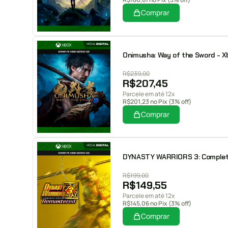
Comprar
Onimusha: Way of the Sword - Xbo
R$
239,00
R$
207,45
Parcele em até 12x
R$
201,23
no Pix (3% off)
Comprar
DYNASTY WARRIORS 3: Complete E
R$
199,00
R$
149,55
Parcele em até 12x
R$
145,06
no Pix (3% off)
Comprar