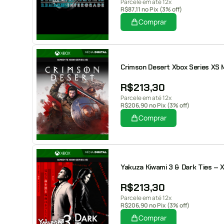
Parcele em até 12x
R$
87,11
no Pix (3% off)
Comprar
Crimson Desert Xbox Series XS Mí
R$
213,30
Parcele em até 12x
R$
206,90
no Pix (3% off)
Comprar
Yakuza Kiwami 3 & Dark Ties – Xb
R$
213,30
Parcele em até 12x
R$
206,90
no Pix (3% off)
Comprar