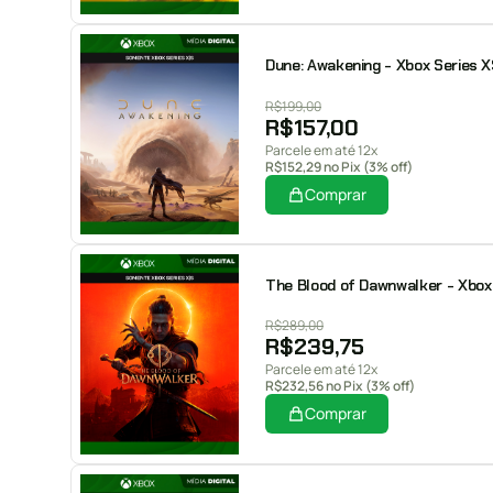
Dune: Awakening - Xbox Series XS
R$
199,00
R$
157,00
Parcele em até 12x
R$
152,29
no Pix (3% off)
Comprar
The Blood of Dawnwalker - Xbox S
R$
289,00
R$
239,75
Parcele em até 12x
R$
232,56
no Pix (3% off)
Comprar