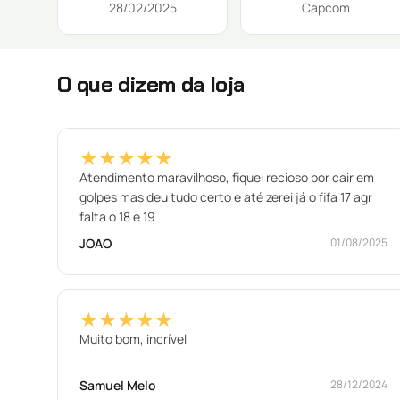
28/02/2025
Capcom
O que dizem da loja
★★★★★
Atendimento maravilhoso, fiquei recioso por cair em
golpes mas deu tudo certo e até zerei já o fifa 17 agr
falta o 18 e 19
JOAO
01/08/2025
★★★★★
Muito bom, incrível
Samuel Melo
28/12/2024