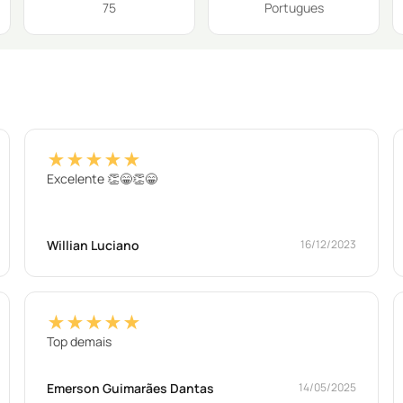
75
Portugues
★★★★★
Excelente 👏😁👏😁
Willian Luciano
16/12/2023
★★★★★
Top demais
Emerson Guimarães Dantas
14/05/2025