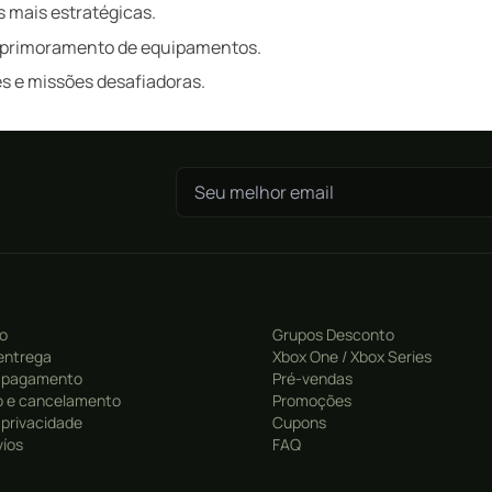
 mais estratégicas.
 aprimoramento de equipamentos.
 e missões desafiadoras.
ro
Grupos Desconto
entrega
Xbox One / Xbox Series
 pagamento
Pré-vendas
 e cancelamento
Promoções
e privacidade
Cupons
víos
FAQ