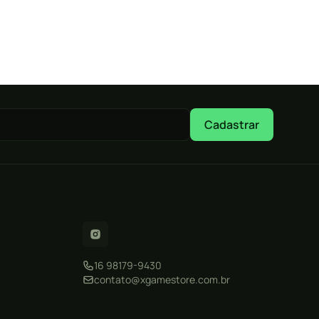
Cadastrar
16 98179-9430
contato@xgamestore.com.br