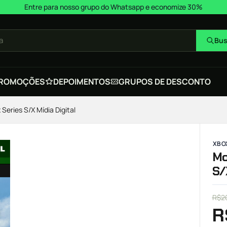
Entre para nosso grupo do Whatsapp e economize 30%
a
Bus
ROMOÇÕES
DEPOIMENTOS
GRUPOS DE DESCONTO
Series S/X Mídia Digital
XBOX
Mo
S/
R$
2
R