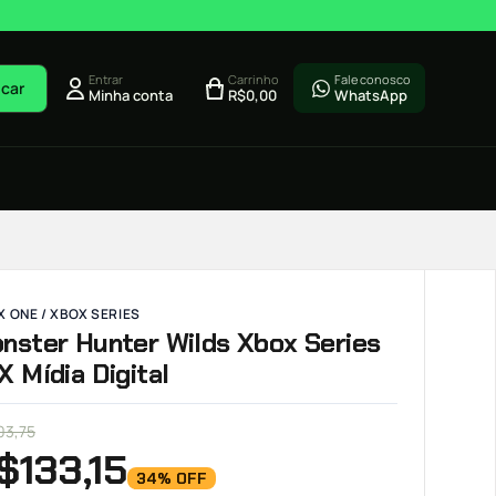
Entrar
Carrinho
Fale conosco
car
Minha conta
R$
0,00
WhatsApp
 ONE / XBOX SERIES
nster Hunter Wilds Xbox Series
X Mídia Digital
03,75
$
133,15
34% OFF