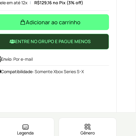
ele em até 12x
R$
129,16
no Pix (3% off)
Adicionar ao carrinho
ENTRE NO GRUPO E PAGUE MENOS
Envío
:
Por e-mail
Compatibilidade
:
Somente Xbox Series S-X
Legenda
Gênero