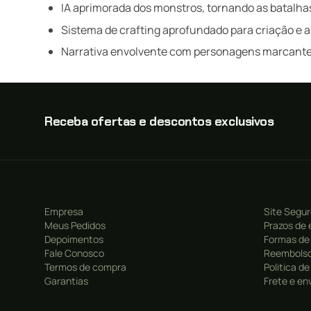
IA aprimorada dos monstros, tornando as batalhas
Sistema de crafting aprofundado para criação e
Narrativa envolvente com personagens marcantes
Receba ofertas e descontos exclusivos
Empresa
Site Segu
Meus Pedidos
Prazos de 
Depoimentos
Formas de
Fale Conosco
Reembolso
Termos de compra
Politica d
Garantias
Frete e en