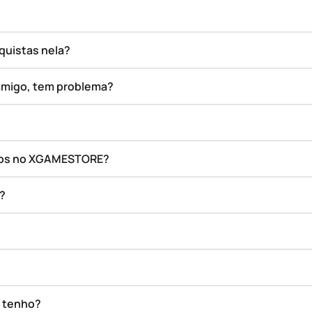
quistas nela?
amigo, tem problema?
ados no XGAMESTORE?
o?
e tenho?