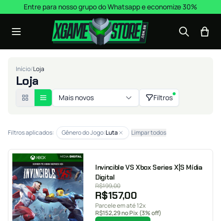
Pular para o conteúdo
Entre para nosso grupo do Whatsapp e economize 30%
Início
/
Loja
Loja
Mais novos
Filtros
Filtros aplicados:
Gênero do Jogo:
Luta
Limpar todos
Invincible VS Xbox Series X|S Mídia
Digital
R$
199,00
R$
157,00
Parcele em até 12x
R$
152,29
no Pix (3% off)