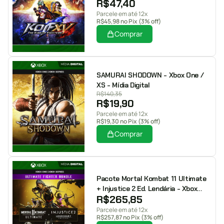
R$
47,40
Parcele em até 12x
R$
45,98
no Pix (3% off)
Comprar
SAMURAI SHODOWN - Xbox One /
XS - Mídia Digital
R$
140,35
R$
19,90
Parcele em até 12x
R$
19,30
no Pix (3% off)
Comprar
Pacote Mortal Kombat 11 Ultimate
+ Injustice 2 Ed. Lendária - Xbox
R$
265,85
One / XS - Mídia Digital
Parcele em até 12x
R$
257,87
no Pix (3% off)