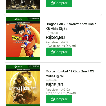
Comprar
Dragon Ball Z Kakarot Xbox One /
XS Midia Digital
R$
165,90
R$
34,90
Parcele em até 12x
R$
33,85
no Pix (3% off)
Comprar
Mortal Kombat 11 Xbox One / XS
Mídia Digital
R$
119,90
R$
19,90
Parcele em até 12x
R$
19,30
no Pix (3% off)
Comprar