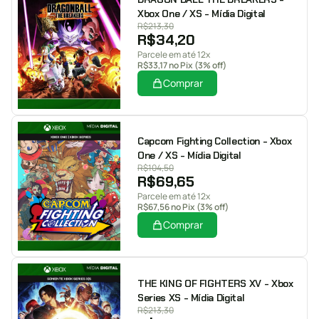
Xbox One / XS - Mídia Digital
R$
213,30
R$
34,20
Parcele em até 12x
R$
33,17
no Pix (3% off)
Comprar
Capcom Fighting Collection - Xbox
One / XS - Mídia Digital
R$
104,50
R$
69,65
Parcele em até 12x
R$
67,56
no Pix (3% off)
Comprar
THE KING OF FIGHTERS XV - Xbox
Series XS - Mídia Digital
R$
213,30