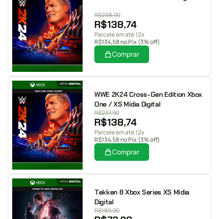
R$
238,90
R$
138,74
Parcele em até 12x
R$
134,58
no Pix (3% off)
Comprar
WWE 2K24 Cross-Gen Edition Xbox
One / XS Mídia Digital
R$
237,90
R$
138,74
Parcele em até 12x
R$
134,58
no Pix (3% off)
Comprar
Tekken 8 Xbox Series XS Mídia
Digital
R$
189,90