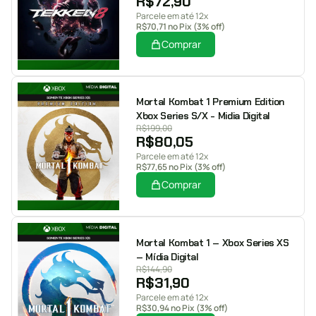
R$
72,90
Parcele em até 12x
R$
70,71
no Pix (3% off)
Comprar
Mortal Kombat 1 Premium Edition
Xbox Series S/X - Midia Digital
R$
199,00
R$
80,05
Parcele em até 12x
R$
77,65
no Pix (3% off)
Comprar
Mortal Kombat 1 – Xbox Series XS
– Mídia Digital
R$
144,90
R$
31,90
Parcele em até 12x
R$
30,94
no Pix (3% off)