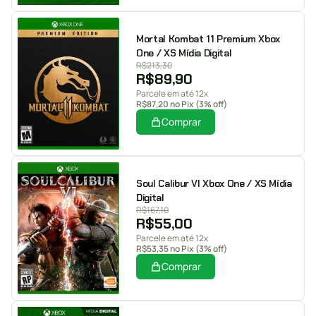
Mortal Kombat 11 Premium Xbox
One / XS Mídia Digital
R$
213,30
R$
89,90
Parcele em até 12x
R$
87,20
no Pix (3% off)
Comprar
Soul Calibur VI Xbox One / XS Mídia
Digital
R$
167,10
R$
55,00
Parcele em até 12x
R$
53,35
no Pix (3% off)
Comprar