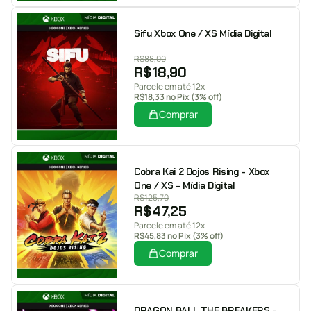
Sifu Xbox One / XS Mídia Digital
R$
88,00
R$
18,90
Parcele em até 12x
R$
18,33
no Pix (3% off)
Comprar
Cobra Kai 2 Dojos Rising - Xbox
One / XS - Mídia Digital
R$
125,70
R$
47,25
Parcele em até 12x
R$
45,83
no Pix (3% off)
Comprar
DRAGON BALL THE BREAKERS -