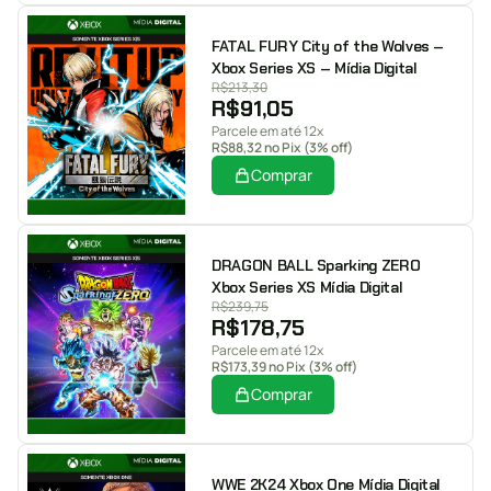
FATAL FURY City of the Wolves –
Xbox Series XS – Mídia Digital
R$
213,30
R$
91,05
Parcele em até 12x
R$
88,32
no Pix (3% off)
Comprar
DRAGON BALL Sparking ZERO
Xbox Series XS Mídia Digital
R$
239,75
R$
178,75
Parcele em até 12x
R$
173,39
no Pix (3% off)
Comprar
WWE 2K24 Xbox One Mídia Digital