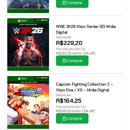
Comprar
WWE 2K26 Xbox Series X|S Mídia
Digital
R$
270,00
R$
229,20
Parcele em até 12x
R$
222,32
no Pix (3% off)
Comprar
Capcom Fighting Collection 2 –
Xbox One / XS – Mídia Digital
R$
213,30
R$
164,25
Parcele em até 12x
R$
159,32
no Pix (3% off)
Comprar