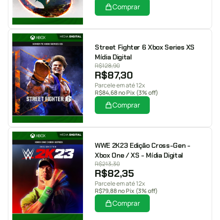
Comprar
Street Fighter 6 Xbox Series XS
Mídia Digital
R$
128,90
R$
87,30
Parcele em até 12x
R$
84,68
no Pix (3% off)
Comprar
WWE 2K23 Edição Cross-Gen -
Xbox One / XS - Mídia Digital
R$
213,30
R$
82,35
Parcele em até 12x
R$
79,88
no Pix (3% off)
Comprar