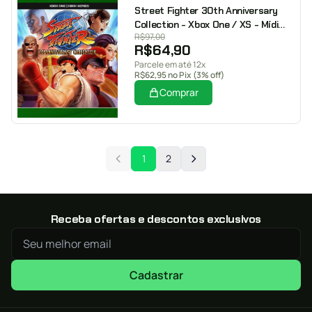
Street Fighter 30th Anniversary
Collection - Xbox One / XS - Mídia
R$
97,00
Digital
R$
64,90
Parcele em até 12x
R$
62,95
no Pix (3% off)
Comprar
1
2
Receba ofertas e descontos exclusivos
Cadastrar