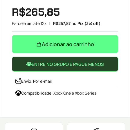
R$
265,85
Parcele em até 12x
R$
257,87
no Pix (3% off)
Adicionar ao carrinho
ENTRE NO GRUPO E PAGUE MENOS
Envío
:
Por e-mail
Compatibilidade
:
Xbox One e Xbox Series