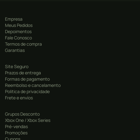
MK11
Ultimate
possui
Smart
Delivery
e possui
atualizações GRATUITAS no
Xbox Series X|S
:
Empresa
Meus Pedidos
Depoimentos
Resolução 4K Dinâmica
Fale Conosco
Efeitos Visuais Aprimorados
Termos de compra
Garantias
Tempos de Carregamentos Aprimorados
Compatibilidade Multiplataformas e Multigeracional
Site Seguro
Prazos de entrega
Formas de pagamento
Reembolso e cancelamento
Politica de privacidade
Frete e envíos
Grupos Desconto
Xbox One / Xbox Series
Pré-vendas
Promoções
Cupons