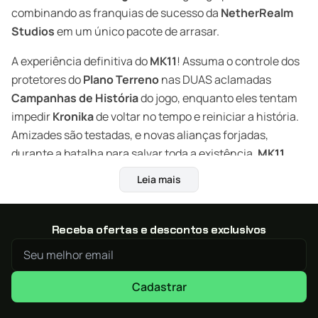
combinando as franquias de sucesso da
NetherRealm
Studios
em um único pacote de arrasar.
A experiência definitiva do
MK11
! Assuma o controle dos
protetores do
Plano Terreno
nas DUAS aclamadas
Campanhas de História
do jogo, enquanto eles tentam
impedir
Kronika
de voltar no tempo e reiniciar a história.
Amizades são testadas, e novas alianças forjadas,
durante a batalha para salvar toda a existência.
MK11
Ultimate
apresenta 37 personagens, incluindo
Rain
,
Leia mais
Mileena
e
Rambo
.
Cada Batalha Te Define em
Injustice
2
–
Legendary
Receba ofertas e descontos exclusivos
Edition
. Viva a história épica, a jogabilidade dinâmica e o
maior elenco do
Universo
DC
de um jogo de luta.
Fortaleça e construa a versão definitiva das suas lendas
Cadastrar
DC
favoritas. Inclui todos os 10 personagens adicionais,
como
Hellboy
e as
Tartarugas
Ninjas
.