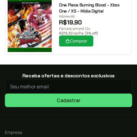
One Piece Burning Blood - Xbox
One / XS - Mídia Digital
R$
144,90
R$
19,90
Parcele em até 12x
R$
19,30
no Pix (3% off)
Comprar
Receba ofertas e descontos exclusivos
Cadastrar
Empresa