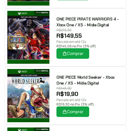
ONE PIECE PIRATE WARRIORS 4 -
Xbox One / XS - Mídia Digital
R$
213,30
R$
149,55
Parcele em até 12x
R$
145,06
no Pix (3% off)
Comprar
ONE PIECE World Seeker - Xbox
One / XS - Mídia Digital
R$
145,90
R$
19,90
Parcele em até 12x
R$
19,30
no Pix (3% off)
Comprar