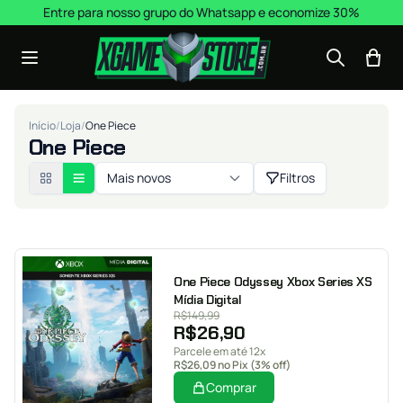
Pular para o conteúdo
Entre para nosso grupo do Whatsapp e economize 30%
Início
/
Loja
/
One Piece
One Piece
Mais novos
Filtros
One Piece Odyssey Xbox Series XS
Mídia Digital
R$
149,99
R$
26,90
Parcele em até 12x
R$
26,09
no Pix (3% off)
Comprar