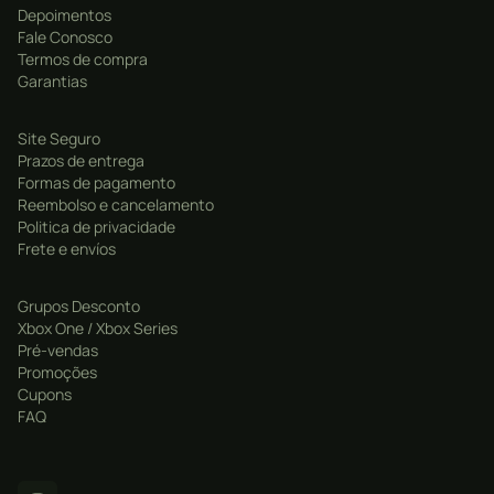
alternativos cheios de emoção.
Depoimentos
Fale Conosco
Termos de compra
Pontos de Destaque
Garantias
Batalhas em Larga Escala:
Enfrente hordas massivas
de inimigos em campos de batalha gigantescos.
Site Seguro
Prazos de entrega
Elenco Enorme de Personagens:
Piratas,
Formas de pagamento
marinheiros e vilões icônicos com estilos de combate
Reembolso e cancelamento
Politica de privacidade
distintos.
Frete e envíos
Transformações e Golpes Especiais:
Utilize Gear
Fourth, habilidades despertadas e ataques
Grupos Desconto
devastadores.
Xbox One / Xbox Series
Pré-vendas
Jogabilidade Frenética:
Combate rápido, fluido e
Promoções
explosivo no melhor estilo musou.
Cupons
FAQ
Modos Variados:
História, missões livres e desafios
para testar suas habilidades.