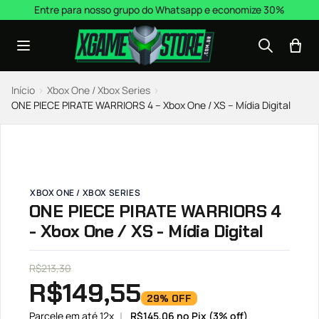
Pular para o conteúdo
Entre para nosso grupo do Whatsapp e economize 30%
Início
›
Xbox One / Xbox Series
›
ONE PIECE PIRATE WARRIORS 4 – Xbox One / XS – Mídia Digital
XBOX ONE / XBOX SERIES
ONE PIECE PIRATE WARRIORS 4
- Xbox One / XS - Mídia Digital
R$
213,30
R$
149,55
29% OFF
Parcele em até 12x
R$
145,06
no Pix (3% off)