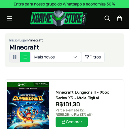
Pular para o conteúdo
Entre para nosso grupo do Whatsapp e economize 30%
Início
/
Loja
/
Minecraft
Minecraft
Mais novos
Filtros
Minecraft Dungeons II - Xbox
Series XS - Mídia Digital
R$
101,30
Parcele em até 12x
R$
98,26
no Pix (3% off)
Comprar