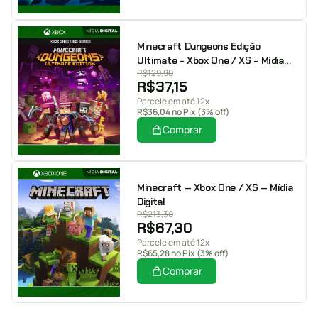
Minecraft Dungeons Edição
Ultimate - Xbox One / XS - Mídia
R$
129,90
Digital
R$
37,15
Parcele em até 12x
R$
36,04
no Pix (3% off)
Comprar
Minecraft – Xbox One / XS – Mídia
Digital
R$
213,30
R$
67,30
Parcele em até 12x
R$
65,28
no Pix (3% off)
Comprar