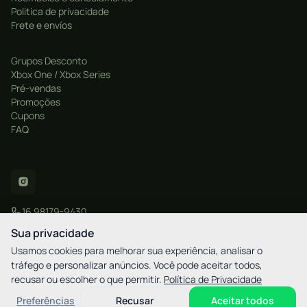
Politica de privacidade
Frete e envíos
Grupos Desconto
Xbox One / Xbox Series
Pré-vendas
Promoções
Cupons
FAQ
16 98179-9430
contato@xgamestore.com.br
Sua privacidade
Usamos cookies para melhorar sua experiência, analisar o
tráfego e personalizar anúncios. Você pode aceitar todos,
recusar ou escolher o que permitir.
Política de Privacidade
CNPJ: 57.877.596/0001-20
XGamestore - Rua Martim Afonso, 2521 - Bigorrilho / Curitiba - PR - CEP
Preferências
Recusar
Aceitar todos
80730-030