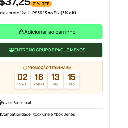
$
37,25
71% OFF
ele em até 12x
R$
36,13
no Pix (3% off)
Adicionar ao carrinho
ENTRE NO GRUPO E PAGUE MENOS
PROMOÇÃO TERMINA EM
02
16
13
15
:
:
:
DIAS
HORAS
MIN
SEG
Envío
:
Por e-mail
Compatibilidade
:
Xbox One e Xbox Series