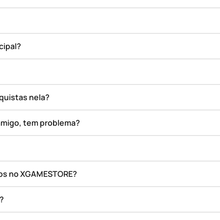
cipal?
quistas nela?
amigo, tem problema?
ados no XGAMESTORE?
o?