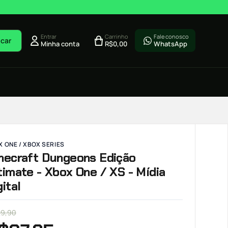
Entrar
Carrinho
Fale conosco
car
Minha conta
R$
0,00
WhatsApp
 ONE / XBOX SERIES
necraft Dungeons Edição
timate - Xbox One / XS - Mídia
gital
29,90