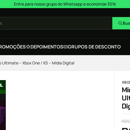
Entre para nosso grupo do Whatsapp e economize 30%
a
Bus
ROMOÇÕES
DEPOIMENTOS
GRUPOS DE DESCONTO
Ultimate – Xbox One / XS – Mídia Digital
XBOX
Mi
Ul
Di
R$
1