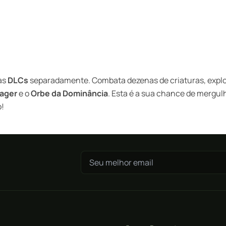
as
DLCs
separadamente. Combata dezenas de criaturas, explo
llager
e o
Orbe
da Dominância
. Esta é a sua chance de mergul
o!