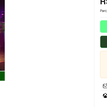
R
Parc