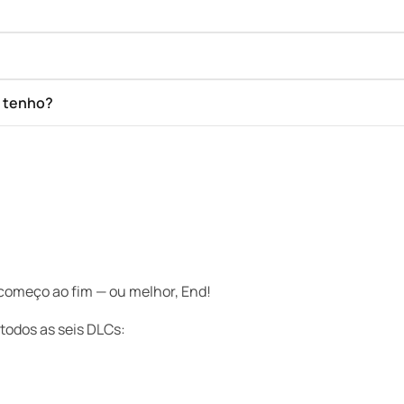
e tenho?
começo ao fim — ou melhor, End!
e todos as seis DLCs: