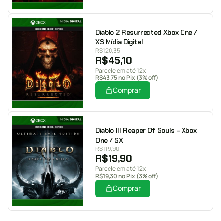
Diablo 2 Resurrected Xbox One /
XS Mídia Digital
R$
120,35
R$
45,10
Parcele em até 12x
R$
43,75
no Pix (3% off)
Comprar
Diablo III Reaper Of Souls - Xbox
One / SX
R$
119,90
R$
19,90
Parcele em até 12x
R$
19,30
no Pix (3% off)
Comprar