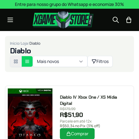
Pular para o conteúdo
Entre para nosso grupo do Whatsapp e economize 30%
Início
/
Loja
/
Diablo
Diablo
Mais novos
Filtros
Diablo IV Xbox One / XS Mídia
Digital
R$
179,99
R$
51,90
Parcele em até 12x
R$
50,34
no Pix (3% off)
Comprar