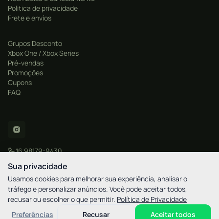
Politica de privacidade
Frete e envíos
Grupos Desconto
Xbox One / Xbox Series
Pré-vendas
Promoções
Cupons
FAQ
16 98179-9430
contato@xgamestore.com.br
Sua privacidade
Usamos cookies para melhorar sua experiência, analisar o
tráfego e personalizar anúncios. Você pode aceitar todos,
recusar ou escolher o que permitir.
Política de Privacidade
CNPJ: 57.877.596/0001-20
XGamestore - Rua Martim Afonso, 2521 - Bigorrilho / Curitiba - PR - CEP
Preferências
Recusar
Aceitar todos
80730-030