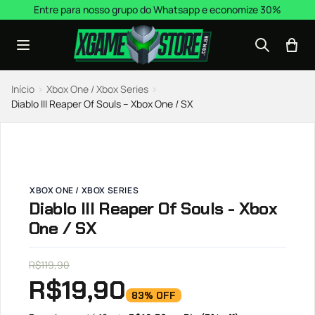
Pular para o conteúdo
Entre para nosso grupo do Whatsapp e economize 30%
Início
›
Xbox One / Xbox Series
›
Diablo III Reaper Of Souls – Xbox One / SX
XBOX ONE / XBOX SERIES
Diablo III Reaper Of Souls - Xbox
One / SX
R$
119,90
R$
19,90
83% OFF