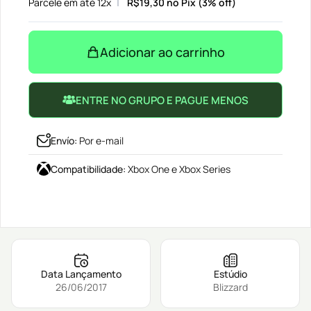
Parcele em até 12x
R$
19,30
no Pix (3% off)
Adicionar ao carrinho
ENTRE NO GRUPO E PAGUE MENOS
Envío
:
Por e-mail
Compatibilidade
:
Xbox One e Xbox Series
Data Lançamento
Estúdio
26/06/2017
Blizzard