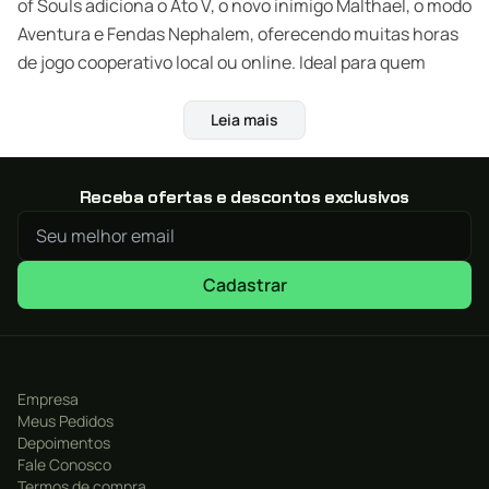
of Souls adiciona o Ato V, o novo inimigo Malthael, o modo
Aventura e Fendas Nephalem, oferecendo muitas horas
de jogo cooperativo local ou online. Ideal para quem
gosta de ação intensa, progressão de personagem e loot
constante.
Leia mais
Receba ofertas e descontos exclusivos
Cadastrar
Empresa
Meus Pedidos
Depoimentos
Fale Conosco
Termos de compra