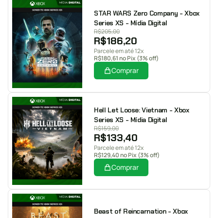
STAR WARS Zero Company - Xbox
Series XS - Mídia Digital
R$
205,00
R$
186,20
Parcele em até 12x
R$
180,61
no Pix (3% off)
Comprar
Hell Let Loose: Vietnam - Xbox
Series XS - Mídia Digital
R$
159,00
R$
133,40
Parcele em até 12x
R$
129,40
no Pix (3% off)
Comprar
Beast of Reincarnation - Xbox