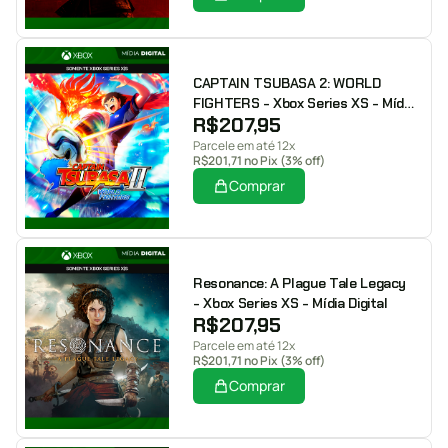
CAPTAIN TSUBASA 2: WORLD
FIGHTERS - Xbox Series XS - Mídia
R$
207,95
Digital
Parcele em até 12x
R$
201,71
no Pix (3% off)
Comprar
Resonance: A Plague Tale Legacy
- Xbox Series XS - Mídia Digital
R$
207,95
Parcele em até 12x
R$
201,71
no Pix (3% off)
Comprar