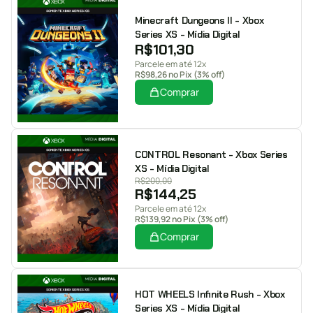
Minecraft Dungeons II - Xbox
Series XS - Mídia Digital
R$
101,30
Parcele em até 12x
R$
98,26
no Pix (3% off)
Comprar
CONTROL Resonant - Xbox Series
XS - Mídia Digital
R$
200,00
R$
144,25
Parcele em até 12x
R$
139,92
no Pix (3% off)
Comprar
HOT WHEELS Infinite Rush - Xbox
Series XS - Mídia Digital