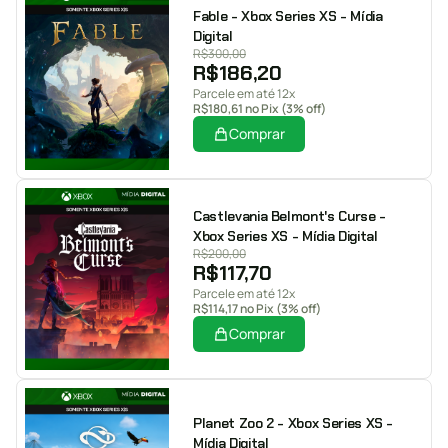
Fable - Xbox Series XS - Mídia
Digital
R$
300,00
R$
186,20
Parcele em até 12x
R$
180,61
no Pix (3% off)
Comprar
Castlevania Belmont's Curse -
Xbox Series XS - Mídia Digital
R$
200,00
R$
117,70
Parcele em até 12x
R$
114,17
no Pix (3% off)
Comprar
Planet Zoo 2 - Xbox Series XS -
Mídia Digital