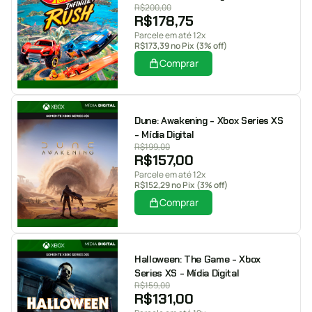
R$
200,00
R$
178,75
Parcele em até 12x
R$
173,39
no Pix (3% off)
Comprar
Dune: Awakening - Xbox Series XS
- Mídia Digital
R$
199,00
R$
157,00
Parcele em até 12x
R$
152,29
no Pix (3% off)
Comprar
Halloween: The Game - Xbox
Series XS - Mídia Digital
R$
159,00
R$
131,00