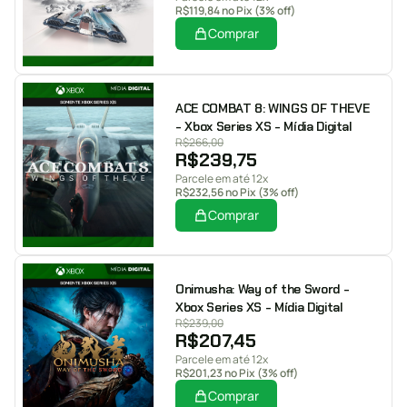
R$
119,84
no Pix (3% off)
Comprar
ACE COMBAT 8: WINGS OF THEVE
- Xbox Series XS - Mídia Digital
R$
266,00
R$
239,75
Parcele em até 12x
R$
232,56
no Pix (3% off)
Comprar
Onimusha: Way of the Sword -
Xbox Series XS - Mídia Digital
R$
239,00
R$
207,45
Parcele em até 12x
R$
201,23
no Pix (3% off)
Comprar