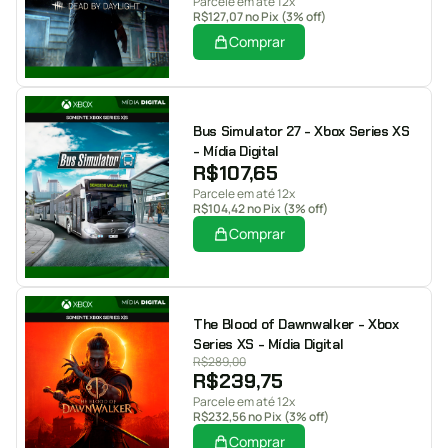
Parcele em até 12x
R$
127,07
no Pix (3% off)
Comprar
Bus Simulator 27 - Xbox Series XS
- Mídia Digital
R$
107,65
Parcele em até 12x
R$
104,42
no Pix (3% off)
Comprar
The Blood of Dawnwalker - Xbox
Series XS - Mídia Digital
R$
289,00
R$
239,75
Parcele em até 12x
R$
232,56
no Pix (3% off)
Comprar