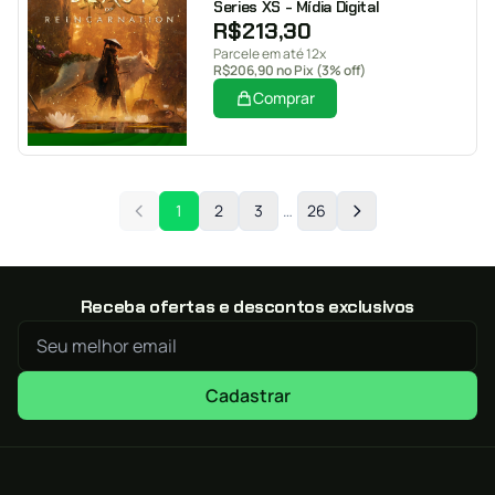
Series XS - Mídia Digital
R$
213,30
Parcele em até 12x
R$
206,90
no Pix (3% off)
Comprar
1
2
3
…
26
Receba ofertas e descontos exclusivos
Cadastrar