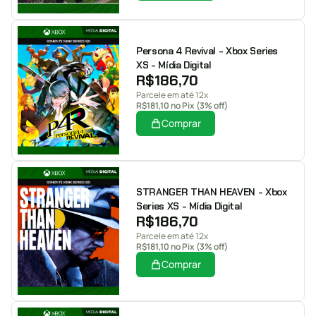
Persona 4 Revival - Xbox Series
XS - Mídia Digital
R$
186,70
Parcele em até 12x
R$
181,10
no Pix (3% off)
Comprar
STRANGER THAN HEAVEN - Xbox
Series XS - Mídia Digital
R$
186,70
Parcele em até 12x
R$
181,10
no Pix (3% off)
Comprar