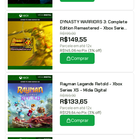
DYNASTY WARRIORS 3: Complete
Edition Remastered - Xbox Series
R$
199,00
XS - Mídia Digital
R$
149,55
Parcele em até 12x
R$
145,06
no Pix (3% off)
Comprar
Rayman Legends Retold - Xbox
Series XS - Mídia Digital
R$
159,90
R$
133,65
Parcele em até 12x
R$
129,64
no Pix (3% off)
Comprar