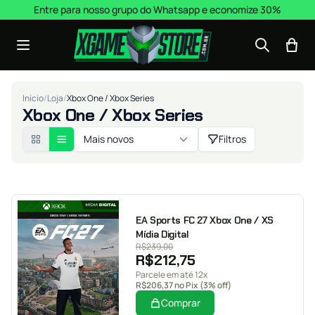
Pular para o conteúdo
Entre para nosso grupo do Whatsapp e economize 30%
Início
/
Loja
/
Xbox One / Xbox Series
Xbox One / Xbox Series
Mais novos
Filtros
EA Sports FC 27 Xbox One / XS
Mídia Digital
R$
239,00
R$
212,75
Parcele em até 12x
R$
206,37
no Pix (3% off)
Comprar