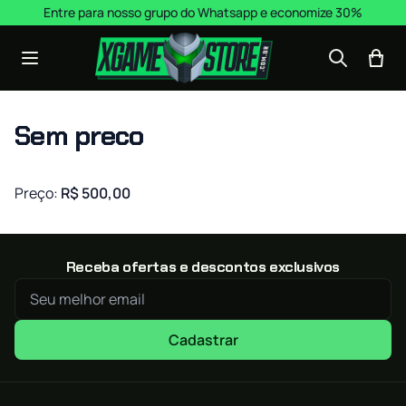
Pular para o conteúdo
Entre para nosso grupo do Whatsapp e economize 30%
Sem preco
Preço:
R$ 500,00
Receba ofertas e descontos exclusivos
Cadastrar