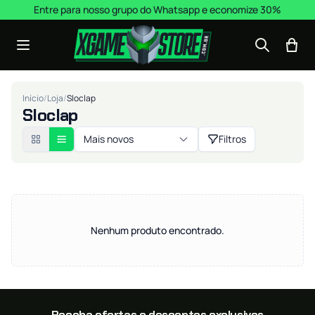
Pular para o conteúdo
Entre para nosso grupo do Whatsapp e economize 30%
Início
/
Loja
/
Sloclap
Sloclap
Mais novos
Filtros
Nenhum produto encontrado.
Receba ofertas e descontos exclusivos