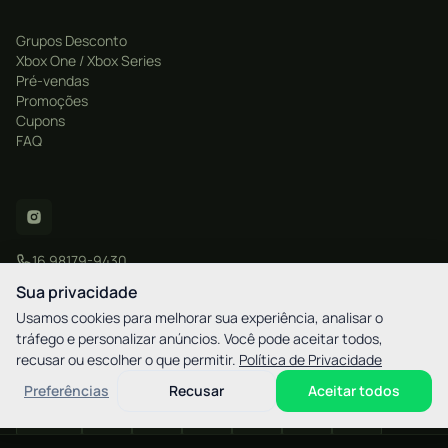
Grupos Desconto
Xbox One / Xbox Series
Pré-vendas
Promoções
Cupons
FAQ
16 98179-9430
contato@xgamestore.com.br
Sua privacidade
Usamos cookies para melhorar sua experiência, analisar o
tráfego e personalizar anúncios. Você pode aceitar todos,
recusar ou escolher o que permitir.
Política de Privacidade
CNPJ: 57.877.596/0001-20
XGamestore - Rua Martim Afonso, 2521 - Bigorrilho / Curitiba - PR - CEP
Preferências
Recusar
Aceitar todos
80730-030
elo
AMEX
pix
HIPER