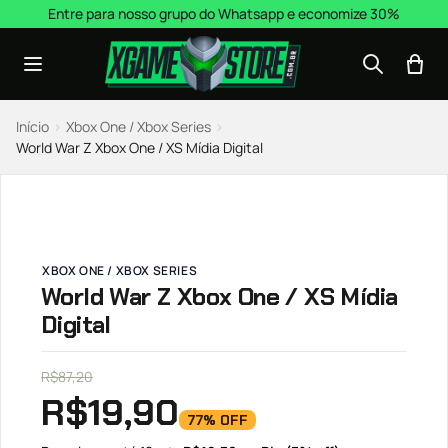
Pular para o conteúdo
Entre para nosso grupo do Whatsapp e economize 30%
Início
›
Xbox One / Xbox Series
›
World War Z Xbox One / XS Mídia Digital
XBOX ONE / XBOX SERIES
World War Z Xbox One / XS Mídia
Digital
R$
87,20
R$
19,90
77% OFF