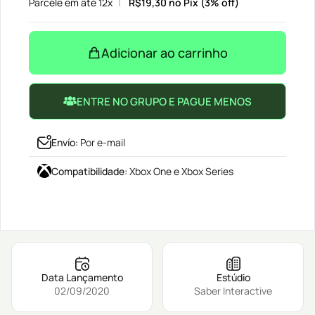
Parcele em até 12x
R$
19,30
no Pix (3% off)
Adicionar ao carrinho
ENTRE NO GRUPO E PAGUE MENOS
Envío
:
Por e-mail
Compatibilidade
:
Xbox One e Xbox Series
Data Lançamento
Estúdio
02/09/2020
Saber Interactive