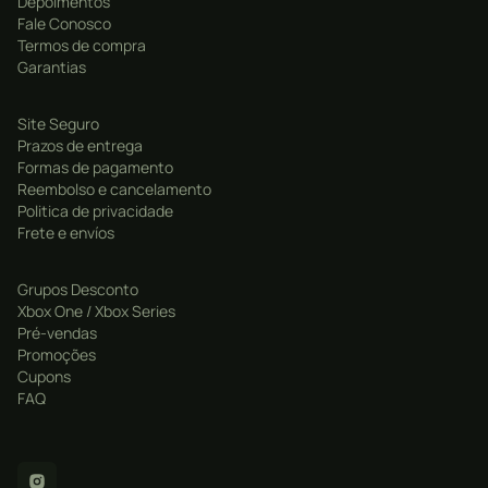
Depoimentos
Enfrente outros jogadores pela sobrevivência: vários
Fale Conosco
modos intensos Jogador vs. Jogador vs. Zumbis
Termos de compra
complementam as campanhas cooperativas.
Garantias
Torne-se mais forte: desbloqueie melhorias poderosas
Site Seguro
de armas e classes de personagem de nível 16 para
Prazos de entrega
enfrentar desafios maiores.
Formas de pagamento
Reembolso e cancelamento
Politica de privacidade
Frete e envíos
Grupos Desconto
Xbox One / Xbox Series
Pré-vendas
Promoções
Cupons
FAQ