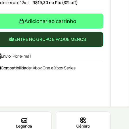
ele em até 12x
R$
19,30
no Pix (3% off)
Adicionar ao carrinho
ENTRE NO GRUPO E PAGUE MENOS
Envío
:
Por e-mail
Compatibilidade
:
Xbox One e Xbox Series
Legenda
Gênero