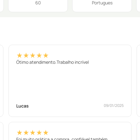
60
Portugues
★★★★★
Ótimo atendimento.Trabalho incrível
Lucas
09/01/2025
★★★★★
Foi muito prática a compra, confiável também.