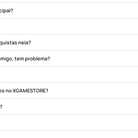
cipal?
quistas nela?
amigo, tem problema?
ados no XGAMESTORE?
o?