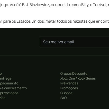
o. Você é B. J. Blazkowicz, conhecido como Billy, o Terrível, 
tar para os Estados Unidos, matar todos os nazistas que enco
ro
Grupos Desconto
entrega
Xbox One / Xbox Series
 pagamento
Pré-vendas
 e cancelamento
Promoções
e privacidade
Cupons
víos
FAQ