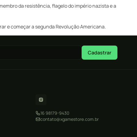
membro da resistência, flagelo do império nazista e a
ntrar e começar a segunda Revolução Americana.
Cadastrar
16 98179-9430
contato@xgamestore.com.br