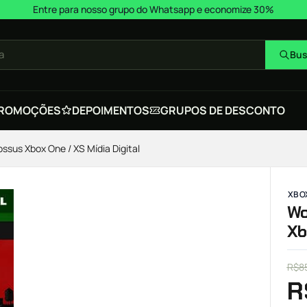
Entre para nosso grupo do Whatsapp e economize 30%
a
Bus
ROMOÇÕES
DEPOIMENTOS
GRUPOS DE DESCONTO
ossus Xbox One / XS Mídia Digital
XBOX
Wo
Xb
R$
8
R