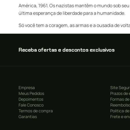
América, 1961. Os nazistas mantêm o mundo sob seu jug
última esperança de liberdade para a humanidade.
Só você tem a coragem, as armas e a ousadia de vol
Receba ofertas e descontos exclusivos
Empresa
Site Segu
Meus Pedidos
Prazos de 
Depoimentos
Formas de
Fale Conosco
Reembolso
Termos de compra
Politica d
Garantias
Frete e en