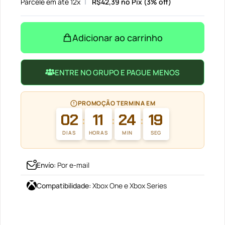
Parcele em até 12x
R$
42,39
no Pix (3% off)
Adicionar ao carrinho
ENTRE NO GRUPO E PAGUE MENOS
PROMOÇÃO TERMINA EM
02
11
24
19
:
:
:
DIAS
HORAS
MIN
SEG
Envío
:
Por e-mail
Compatibilidade
:
Xbox One e Xbox Series