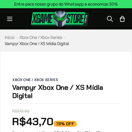
Pular para o conteúdo
Entre para nosso grupo do Whatsapp e economize 30%
Início
›
Xbox One / Xbox Series
›
Vampyr Xbox One / XS Mídia Digital
XBOX ONE / XBOX SERIES
Vampyr Xbox One / XS Mídia
Digital
R$
213,30
R$
43,70
79% OFF