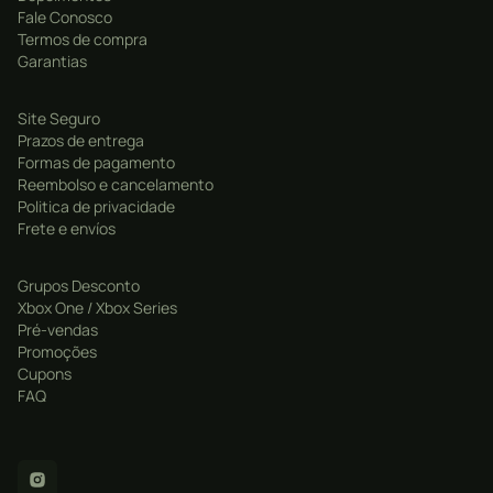
Londres gótica repleta de personagens com histórias
Fale Conosco
interligadas e decisões que impactam o mundo ao
Termos de compra
seu redor.
Garantias
Sistema de Escolhas: Alimente-se dos cidadãos para
Site Seguro
ganhar poder ou tente seguir um caminho mais ético
Prazos de entrega
— cada escolha tem consequências.
Formas de pagamento
Reembolso e cancelamento
Combate Estratégico: Use habilidades sobrenaturais,
Politica de privacidade
armas corpo a corpo e à distância em combates
Frete e envíos
desafiadores contra caçadores, criaturas e outros
vampiros.
Grupos Desconto
Evolução de Personagem: Desenvolva seus poderes
Xbox One / Xbox Series
Pré-vendas
vampíricos e habilidades conforme seu estilo de jogo.
Promoções
Ambientação Imersiva: Uma cidade envolvente,
Cupons
FAQ
sombria e detalhada, fiel ao período histórico, com
uma trilha sonora marcante.
Mídia Digital com Economia Garantida