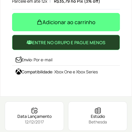
Parcele em até 12x
R$
35,79
no Pix (3% off)
Adicionar ao carrinho
ENTRE NO GRUPO E PAGUE MENOS
Envío
:
Por e-mail
Compatibilidade
:
Xbox One e Xbox Series
Data Lançamento
Estúdio
12/12/2017
Bethesda