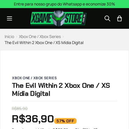
Pular para o conteúdo
Entre para nosso grupo do Whatsapp e economize 30%
Início
›
Xbox One / Xbox Series
›
The Evil Within 2 Xbox One / XS Mídia Digital
XBOX ONE / XBOX SERIES
The Evil Within 2 Xbox One / XS
Mídia Digital
R$
85,90
R$
36,90
57% OFF