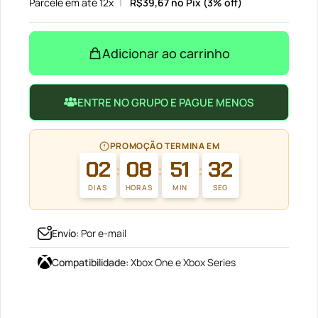
Parcele em até 12x
R$
39,67
no Pix (3% off)
Adicionar ao carrinho
ENTRE NO GRUPO E PAGUE MENOS
PROMOÇÃO TERMINA EM
02
08
51
32
:
:
:
DIAS
HORAS
MIN
SEG
Envío
:
Por e-mail
Compatibilidade
:
Xbox One e Xbox Series