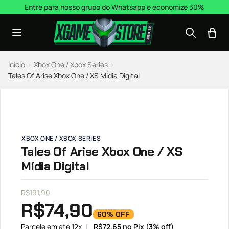
Pular para o conteúdo
Entre para nosso grupo do Whatsapp e economize 30%
Início
›
Xbox One / Xbox Series
›
Tales Of Arise Xbox One / XS Mídia Digital
XBOX ONE / XBOX SERIES
Tales Of Arise Xbox One / XS
Mídia Digital
R$
191,90
R$
74,90
60% OFF
Parcele em até 12x
R$
72,65
no Pix (3% off)