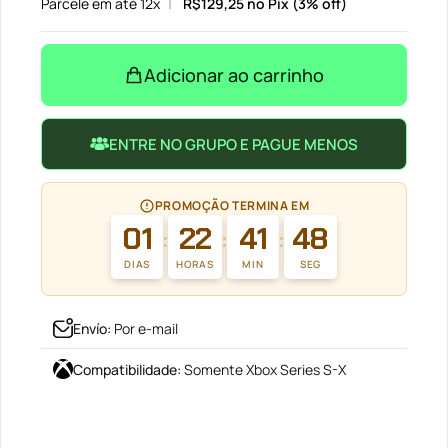
Parcele em até 12x
R$
129,25
no Pix (3% off)
Adicionar ao carrinho
ENTRE NO GRUPO E PAGUE MENOS
PROMOÇÃO TERMINA EM
01
22
41
47
:
:
:
DIAS
HORAS
MIN
SEG
Envío
:
Por e-mail
Compatibilidade
:
Somente Xbox Series S-X