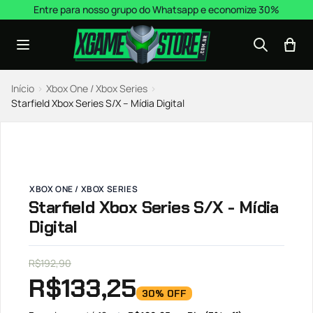
Pular para o conteúdo
Entre para nosso grupo do Whatsapp e economize 30%
Início
›
Xbox One / Xbox Series
›
Starfield Xbox Series S/X – Mídia Digital
XBOX ONE / XBOX SERIES
Starfield Xbox Series S/X - Mídia
Digital
R$
192,90
R$
133,25
30% OFF