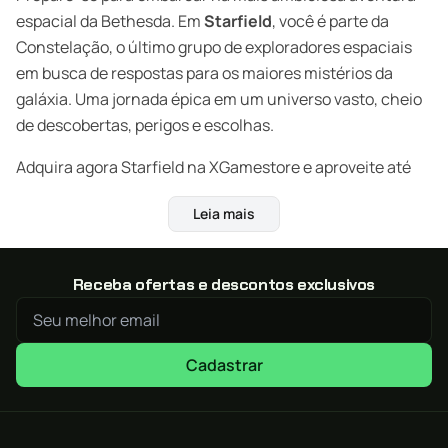
espacial da Bethesda. Em
Starfield
, você é parte da
Constelação, o último grupo de exploradores espaciais
em busca de respostas para os maiores mistérios da
galáxia. Uma jornada épica em um universo vasto, cheio
de descobertas, perigos e escolhas.
Adquira agora Starfield na XGamestore e aproveite até
40% de economia com entrega digital rápida por e-mail!
Leia mais
Uma Jornada Além das Estrelas
No ano de 2330, a humanidade se espalhou pelo espaço
Receba ofertas e descontos exclusivos
e colonizou sistemas inteiros. Como novo recruta da
Constelação, você explorará planetas desconhecidos,
encontrará civilizações exóticas, enfrentará facções
Cadastrar
rivais e tomará decisões que moldarão o destino da
galáxia. Tudo em uma narrativa profunda, com total
liberdade de ação.