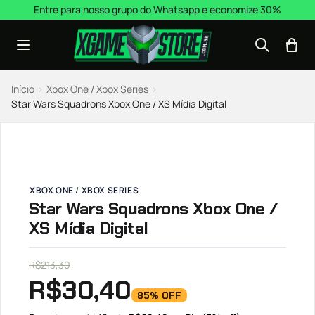
Pular para o conteúdo
Entre para nosso grupo do Whatsapp e economize 30%
Início
›
Xbox One / Xbox Series
›
Star Wars Squadrons Xbox One / XS Mídia Digital
XBOX ONE / XBOX SERIES
Star Wars Squadrons Xbox One /
XS Mídia Digital
R$
213,30
R$
30,40
85% OFF