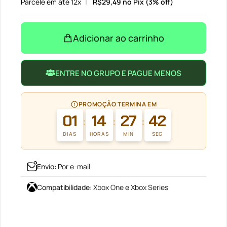
Parcele em até 12x
R$
29,49
no Pix (3% off)
Adicionar ao carrinho
ENTRE NO GRUPO E PAGUE MENOS
PROMOÇÃO TERMINA EM
01
14
27
42
:
:
:
DIAS
HORAS
MIN
SEG
Envío
:
Por e-mail
Compatibilidade
:
Xbox One e Xbox Series