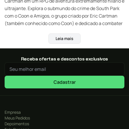
Cartman em um RPG de aventura extremamente hilário e
ultrajante. Explora o submundo do crime de South Park
com o Coon e Amigos, o grupo criado por Eric Cartman
(também conhecido como Coon) e dedicado a combater
o crime. Junta-te ao Mysterion, ao Toolshed, ao Papagaio
de Papel Humano e a uma série de outros para combater
Leia mais
as forças do mal, enquanto o Coon se esforça por
transformar a sua equipa nos mais amados super-heróis
Receba ofertas e descontos exclusivos
da História.
Cadastrar
Empresa
Meus Pedidos
Depoimentos