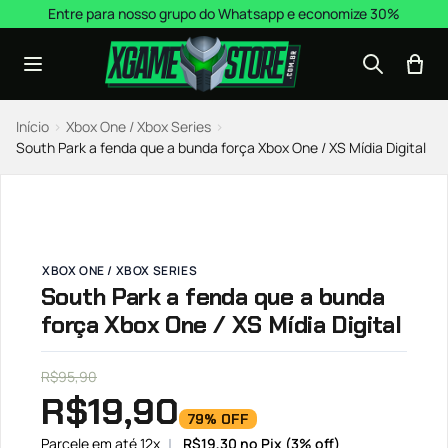
Pular para o conteúdo
Entre para nosso grupo do Whatsapp e economize 30%
Início
›
Xbox One / Xbox Series
›
South Park a fenda que a bunda força Xbox One / XS Mídia Digital
XBOX ONE / XBOX SERIES
South Park a fenda que a bunda
força Xbox One / XS Mídia Digital
R$
95,90
R$
19,90
79% OFF
Parcele em até 12x
R$
19,30
no Pix (3% off)