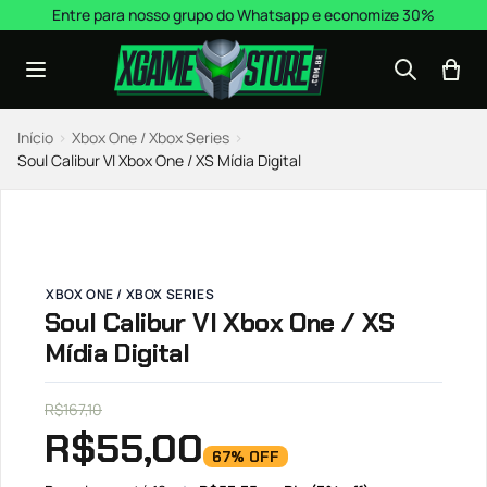
Pular para o conteúdo
Entre para nosso grupo do Whatsapp e economize 30%
Início
›
Xbox One / Xbox Series
›
Soul Calibur VI Xbox One / XS Mídia Digital
XBOX ONE / XBOX SERIES
Soul Calibur VI Xbox One / XS
Mídia Digital
R$
167,10
R$
55,00
67% OFF