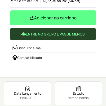
Parcele em até 12x
R$
53,35
no Pix (3% off)
Adicionar ao carrinho
ENTRE NO GRUPO E PAGUE MENOS
Envío
:
Por e-mail
Compatibilidade
Data Lançamento
Estúdio
18/10/2018
Namco Bandai