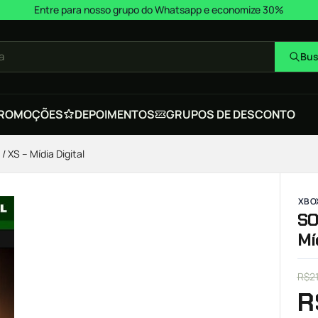
Entre para nosso grupo do Whatsapp e economize 30%
a
Bus
ROMOÇÕES
DEPOIMENTOS
GRUPOS DE DESCONTO
XS – Mídia Digital
XBOX
SO
Mí
R$
2
R