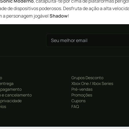
Sonic
Moderno
, catapulta-te por cima de plataformas perig
 de dispositivos poderosos. Desfruta de ação a alta velocida
om a personagem jogável
Shadow
!
ro
Grupos Desconto
entrega
Xbox One / Xbox Series
 pagamento
Pré-vendas
 e cancelamento
Promoções
e privacidade
Cupons
víos
FAQ