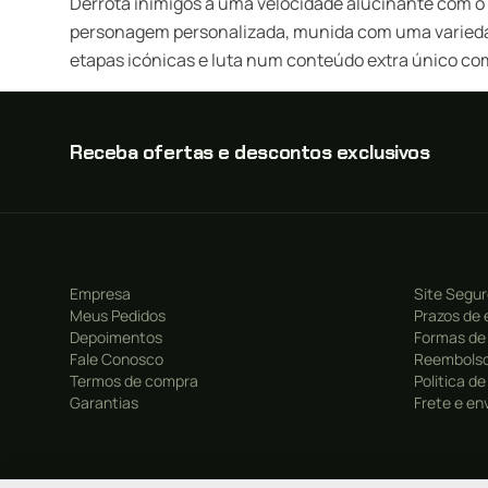
Derrota inimigos a uma velocidade alucinante com o
personagem personalizada, munida com uma variedade
etapas icónicas e luta num conteúdo extra único c
Receba ofertas e descontos exclusivos
Empresa
Site Segu
Meus Pedidos
Prazos de 
Depoimentos
Formas de
Fale Conosco
Reembolso
Termos de compra
Politica d
Garantias
Frete e en