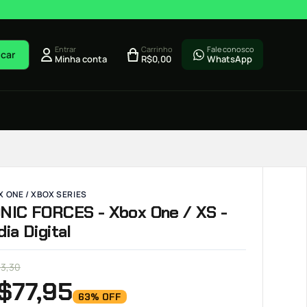
Entrar
Carrinho
Fale conosco
car
Minha conta
R$
0,00
WhatsApp
 ONE / XBOX SERIES
NIC FORCES - Xbox One / XS -
dia Digital
13,30
$
77,95
63% OFF