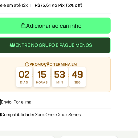
ele em até 12x
R$
75,61
no Pix (3% off)
Adicionar ao carrinho
ENTRE NO GRUPO E PAGUE MENOS
PROMOÇÃO TERMINA EM
02
15
53
48
:
:
:
DIAS
HORAS
MIN
SEG
Envío
:
Por e-mail
Compatibilidade
:
Xbox One e Xbox Series