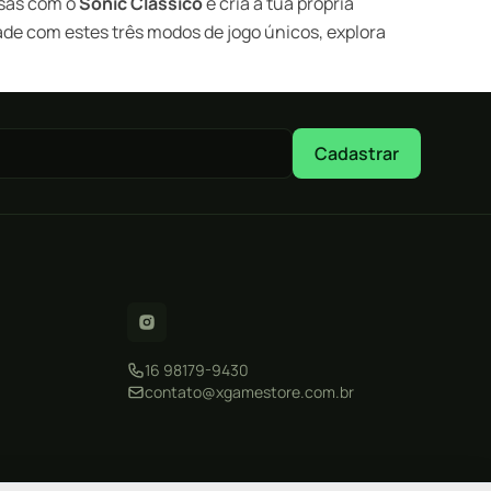
osas com o
Sonic
Clássico
e cria a tua própria
de com estes três modos de jogo únicos, explora
Cadastrar
16 98179-9430
contato@xgamestore.com.br