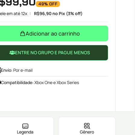
$
99,90
49% OFF
ele em até 12x
R$
96,90
no Pix (3% off)
Adicionar ao carrinho
ENTRE NO GRUPO E PAGUE MENOS
Envío
:
Por e-mail
Compatibilidade
:
Xbox One e Xbox Series
Legenda
Gênero