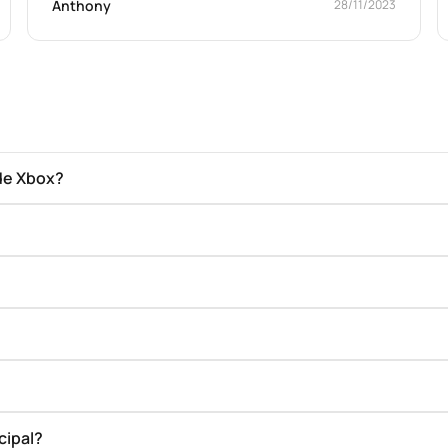
Anthony
28/11/2023
de Xbox?
cipal?