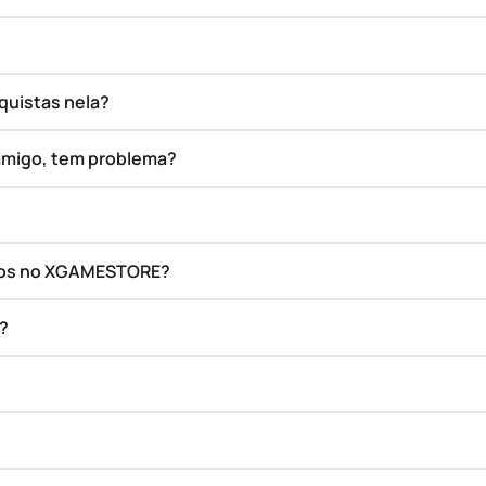
quistas nela?
amigo, tem problema?
ados no XGAMESTORE?
o?