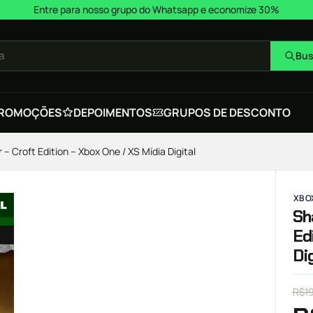
Entre para nosso grupo do Whatsapp e economize 30%
a
Bus
ROMOÇÕES
DEPOIMENTOS
GRUPOS DE DESCONTO
 Croft Edition – Xbox One / XS Mídia Digital
XBOX
Sh
Ed
Di
R$
1