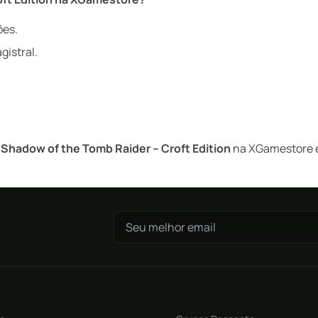
ões.
gistral.
a
Shadow of the Tomb Raider – Croft Edition
na XGamestore e 