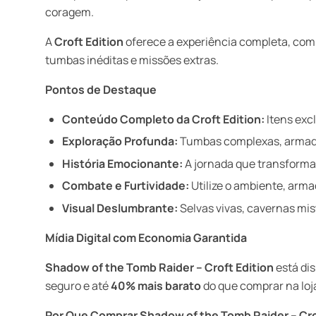
coragem.
A
Croft Edition
oferece a experiência completa, com 
tumbas inéditas e missões extras.
Pontos de Destaque
Conteúdo Completo da Croft Edition:
Itens excl
Exploração Profunda:
Tumbas complexas, armadil
História Emocionante:
A jornada que transforma
Combate e Furtividade:
Utilize o ambiente, arma
Visual Deslumbrante:
Selvas vivas, cavernas mis
Mídia Digital com Economia Garantida
Shadow of the Tomb Raider – Croft Edition
está di
seguro e até
40% mais barato
do que comprar na loja
Por Que Comprar Shadow of the Tomb Raider – Cr