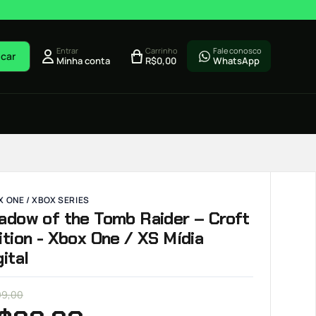
Entrar
Carrinho
Fale conosco
car
Minha conta
R$
0,00
WhatsApp
 ONE / XBOX SERIES
adow of the Tomb Raider – Croft
ition - Xbox One / XS Mídia
gital
99,00