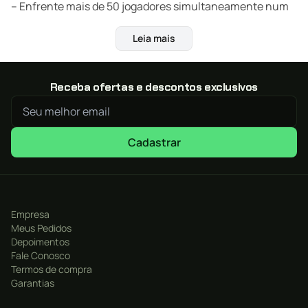
– Enfrente mais de 50 jogadores simultaneamente num
enorme cenário multiplayer. Mais de 20 jogadores no
Leia mais
Xbox One
– Dispute uma corrida de largada massiva. Colida, passe
por cima e abra caminho até a linha de chegada!
Receba ofertas e descontos exclusivos
– Personalize seu personagem para mostrar seu estilo
aos amigos ou se destacar da concorrência.
– Use bicicleta, esquis, prancha de snowboard ou traje
Cadastrar
planador por um mundo aberto contínuo no modo
Carreira ou em eventos multiplayer.
– Faça manobras insanas nas alturas dos icônicos
parques nacionais dos EUA como Yosemite e Zion.
Empresa
Meus Pedidos
Depoimentos
Fale Conosco
Termos de compra
Garantias