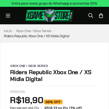
Pular para o conteúdo
Entre para nosso grupo do Whatsapp e economize 30%
Início
›
Xbox One / Xbox Series
›
Riders Republic Xbox One / XS Mídia Digital
XBOX ONE / XBOX SERIES
Riders Republic Xbox One / XS
Mídia Digital
R$
169,90
R$
18,90
88% OFF
Parcele em até 12x
R$
18,33
no Pix (3% off)