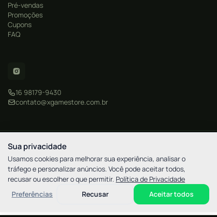
Pré-vendas
Promoções
Cupons
FAQ
16 98179-9430
contato@xgamestore.com.br
CNPJ: 57.877.596/0001-20
Sua privacidade
XGamestore - Rua Martim Afonso, 2521 - Bigorrilho / Curitiba - PR - CEP
80730-030
Usamos cookies para melhorar sua experiência, analisar o
tráfego e personalizar anúncios. Você pode aceitar todos,
elo
AMEX
pix
HIPER
recusar ou escolher o que permitir.
Política de Privacidade
M. Pago
Preferências
Recusar
Aceitar todos
Preferências de cookies