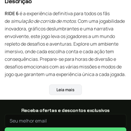
Descrição
RIDE 6
é a experiência definitiva para todos os fãs
de
simulação de corrida de motos
. Com uma jogabilidade
inovadora, gráficos deslumbrantes e uma narrativa
envolvente, este jogo leva os jogadores a um mundo
repleto de desafios e aventuras. Explore um ambiente
imersivo, onde cada escolha conta e cada ação tem
consequências. Prepare-se para horas de diversão e
desafios emocionais com as várias missões e modos de
jogo que garantem uma experiência única a cada jogada.
Características e Curiosidades:
Leia mais
Modo de Jogo Único
: Com modos exclusivos de
corrida, como o “Career Mode” e “Freeroam”, que
Receba ofertas e descontos exclusivos
garantem horas de diversão e desafios.
Gráficos de Alta Qualidade
: Ambientes detalhados e
animações impressionantes para uma experiência