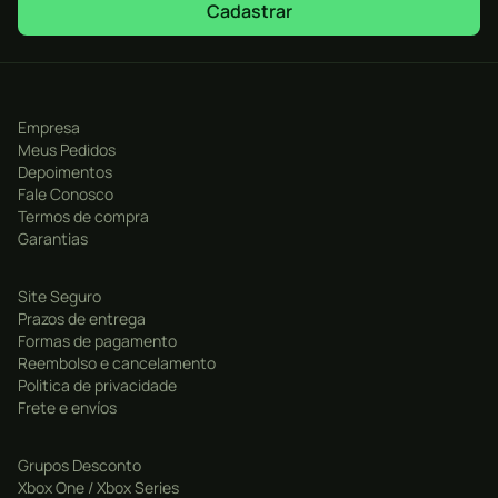
Cadastrar
visual imersiva.
Personalização Avançada
: Customize sua moto,
equipamentos e muito mais, com uma variedade de
opções de personalização.
Empresa
História Cativante
: Uma trama envolvente que vai
Meus Pedidos
Depoimentos
manter você preso até o final, com uma narrativa que
Fale Conosco
se passa em um mundo de corridas de motos.
Termos de compra
Multiplayer
: Jogue com amigos em modos
Garantias
cooperativos ou competitivos, como corridas online e
desafios.
Site Seguro
Prazos de entrega
Desafios Regulares
: Participe de eventos e
Formas de pagamento
competições para ganhar prêmios e mostrar suas
Reembolso e cancelamento
Politica de privacidade
habilidades.
Frete e envíos
Grupos Desconto
Xbox One / Xbox Series