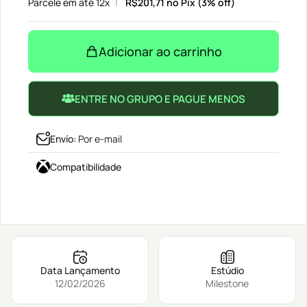
Parcele em até 12x
R$
201,71
no Pix (3% off)
Adicionar ao carrinho
ENTRE NO GRUPO E PAGUE MENOS
Envío
:
Por e-mail
Compatibilidade
Data Lançamento
Estúdio
12/02/2026
Milestone