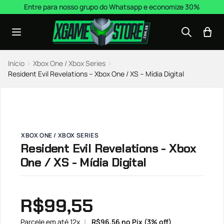
Pular para o conteúdo
Entre para nosso grupo do Whatsapp e economize 30%
Início
›
Xbox One / Xbox Series
›
Resident Evil Revelations – Xbox One / XS – Mídia Digital
XBOX ONE / XBOX SERIES
Resident Evil Revelations - Xbox
One / XS - Mídia Digital
R$
99,55
Parcele em até 12x
R$
96,56
no Pix (3% off)