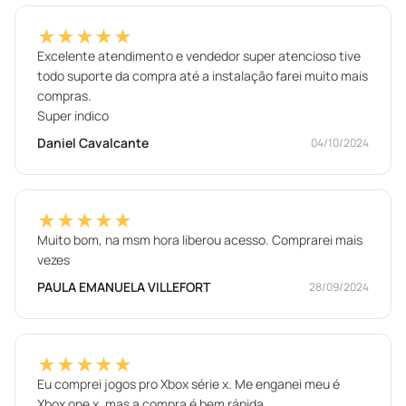
★★★★★
Excelente atendimento e vendedor super atencioso tive
todo suporte da compra até a instalação farei muito mais
compras.
Super indico
Daniel Cavalcante
04/10/2024
★★★★★
Muito bom, na msm hora liberou acesso. Comprarei mais
vezes
PAULA EMANUELA VILLEFORT
28/09/2024
★★★★★
Eu comprei jogos pro Xbox série x. Me enganei meu é
Xbox one x .mas a compra é bem rápida .