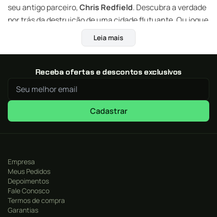
seu antigo parceiro,
Chris Redfield
. Descubra a verdade
por trás da destruição de uma cidade flutuante. Ou jogue
no
Raid Mode
para uma onda de matança cooperativa
Leia mais
com amigos pela internet.
Receba ofertas e descontos exclusivos
Cadastrar
Empresa
Meus Pedidos
Depoimentos
Fale Conosco
Termos de compra
Garantias