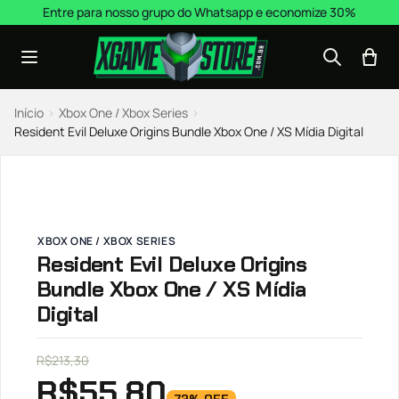
Pular para o conteúdo
Entre para nosso grupo do Whatsapp e economize 30%
Início
›
Xbox One / Xbox Series
›
Resident Evil Deluxe Origins Bundle Xbox One / XS Mídia Digital
XBOX ONE / XBOX SERIES
Resident Evil Deluxe Origins
Bundle Xbox One / XS Mídia
Digital
R$
213,30
R$
55,80