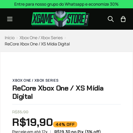
Pular para o conteúdo
Entre para nosso grupo do Whatsapp e economize 30%
Início
›
Xbox One / Xbox Series
›
ReCore Xbox One / XS Mídia Digital
XBOX ONE / XBOX SERIES
ReCore Xbox One / XS Mídia
Digital
R$
35,90
R$
19,90
44% OFF
Parcele em até 12x
R$
19,30
no Pix (3% off)