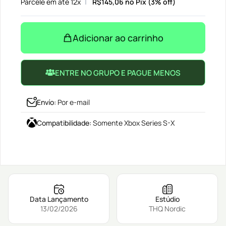
Parcele em até 12x
R$
145,06
no Pix (3% off)
Adicionar ao carrinho
ENTRE NO GRUPO E PAGUE MENOS
Envío
:
Por e-mail
Compatibilidade
:
Somente Xbox Series S-X
Data Lançamento
Estúdio
13/02/2026
THQ Nordic