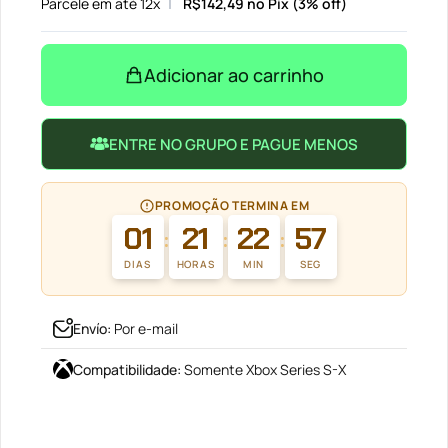
Parcele em até 12x
R$
142,49
no Pix (3% off)
Adicionar ao carrinho
ENTRE NO GRUPO E PAGUE MENOS
PROMOÇÃO TERMINA EM
01
21
22
57
:
:
:
DIAS
HORAS
MIN
SEG
Envío
:
Por e-mail
Compatibilidade
:
Somente Xbox Series S-X