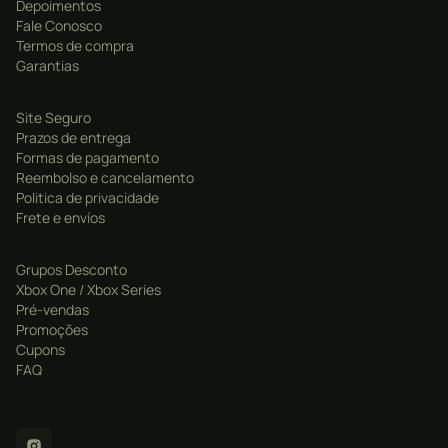
Depoimentos
Fale Conosco
Com o desligamento dos servidores, os jogadores não
Termos de compra
podem mais jogar partidas online, acessar o modo
Garantias
MyClub ou baixar qualquer conteúdo adicional. No
entanto, os jogadores ainda podem jogar o modo de
Site Seguro
jogador único e aproveitar outros recursos offline.
Prazos de entrega
Formas de pagamento
Reembolso e cancelamento
Politica de privacidade
Frete e envíos
Grupos Desconto
Xbox One / Xbox Series
Pré-vendas
Promoções
Cupons
FAQ