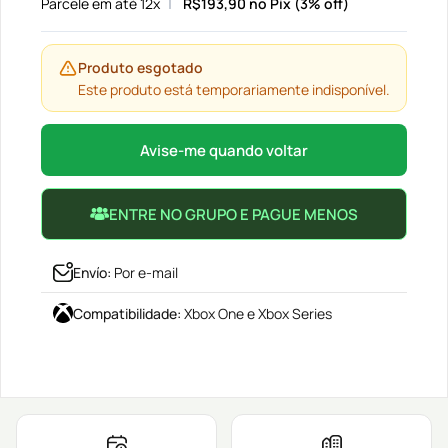
Parcele em até 12x
R$
193,90
no Pix (3% off)
Produto esgotado
Este produto está temporariamente indisponível.
Avise-me quando voltar
ENTRE NO GRUPO E PAGUE MENOS
Envío
:
Por e-mail
Compatibilidade
:
Xbox One e Xbox Series