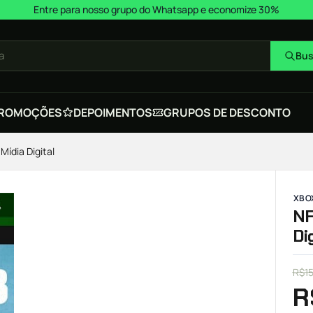
Entre para nosso grupo do Whatsapp e economize 30%
a
Bus
ROMOÇÕES
DEPOIMENTOS
GRUPOS DE DESCONTO
Mídia Digital
XBOX
NF
Di
R$
1
R