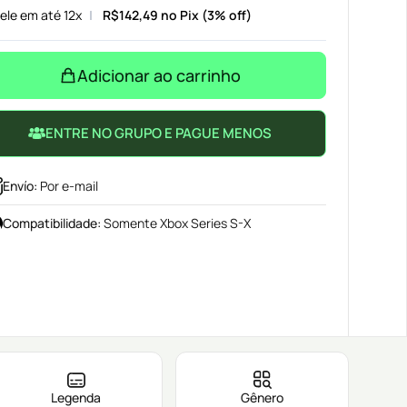
ele em até 12x
R$
142,49
no Pix (3% off)
Adicionar ao carrinho
ENTRE NO GRUPO E PAGUE MENOS
Envío
:
Por e-mail
Compatibilidade
:
Somente Xbox Series S-X
Legenda
Gênero