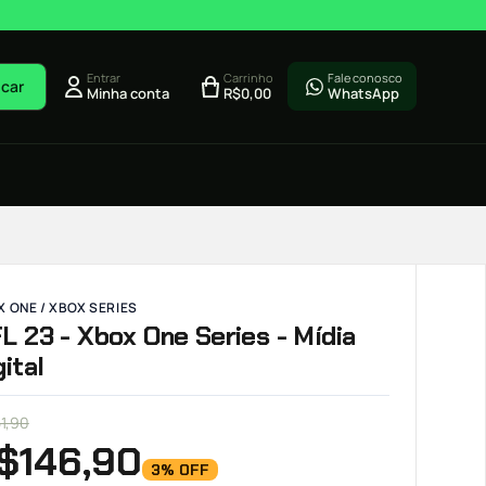
Entrar
Carrinho
Fale conosco
car
Minha conta
R$
0,00
WhatsApp
 ONE / XBOX SERIES
L 23 - Xbox One Series - Mídia
gital
51,90
$
146,90
3% OFF