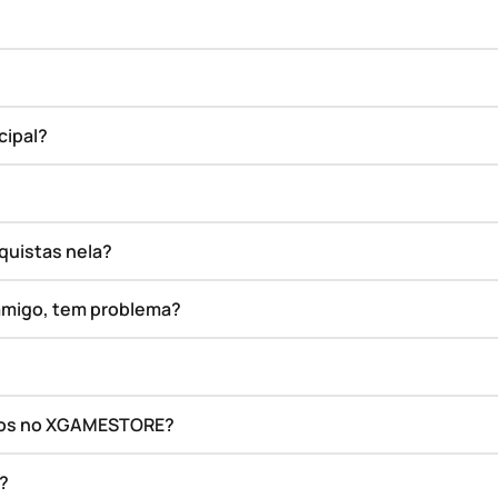
cipal?
quistas nela?
amigo, tem problema?
ados no XGAMESTORE?
o?