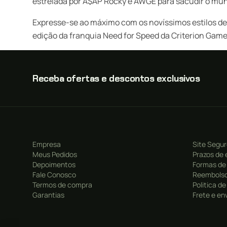
estrelada por A$AP Rocky e AWGE para sacudir o mun
Expresse-se ao máximo com os novíssimos estilos de
edição da franquia Need for Speed da Criterion Game
Receba ofertas e descontos exclusivos
Empresa
Site Segu
Meus Pedidos
Prazos de 
Depoimentos
Formas de
Fale Conosco
Reembolso
Termos de compra
Politica d
Garantias
Frete e en