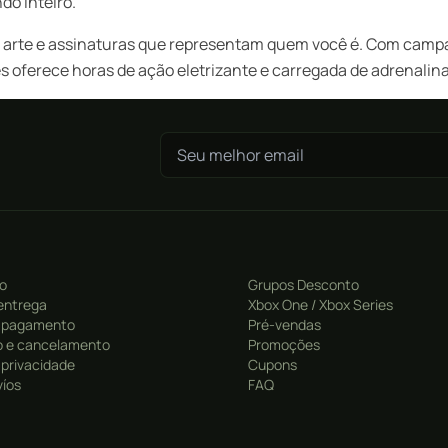
do inteiro.
 arte e assinaturas que representam quem você é. Com campan
s oferece horas de ação eletrizante e carregada de adrenalina
ro
Grupos Desconto
entrega
Xbox One / Xbox Series
 pagamento
Pré-vendas
 e cancelamento
Promoções
e privacidade
Cupons
víos
FAQ