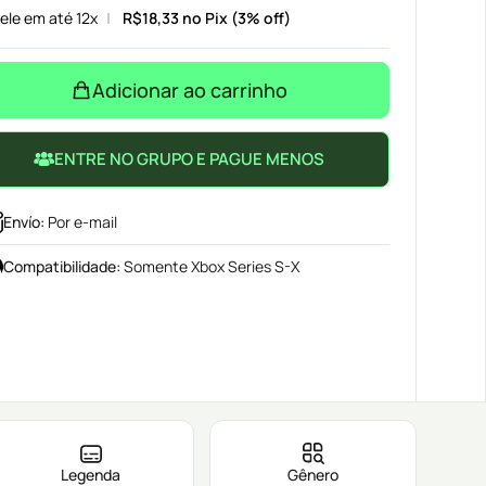
ele em até 12x
R$
18,33
no Pix (3% off)
Adicionar ao carrinho
ENTRE NO GRUPO E PAGUE MENOS
Envío
:
Por e-mail
Compatibilidade
:
Somente Xbox Series S-X
Legenda
Gênero