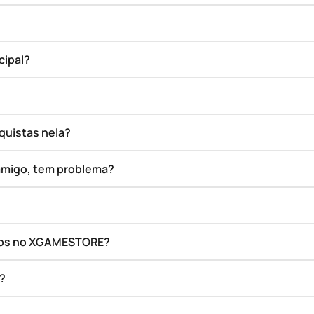
cipal?
quistas nela?
amigo, tem problema?
ados no XGAMESTORE?
o?