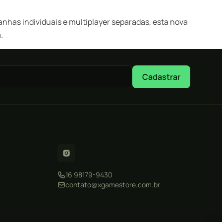
has individuais e multiplayer separadas, esta nova
.
Cadastrar
16 98179-9430
contato@xgamestore.com.br