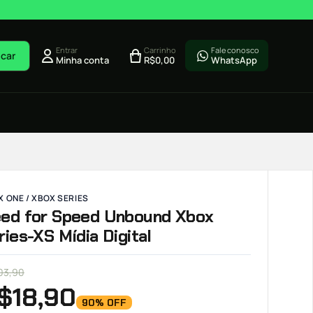
Entrar
Carrinho
Fale conosco
car
Minha conta
R$
0,00
WhatsApp
 ONE / XBOX SERIES
ed for Speed Unbound Xbox
ries-XS Mídia Digital
03,90
$
18,90
90% OFF