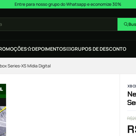
Entre para nosso grupo do Whatsapp e economize 30%
a
Bus
ROMOÇÕES
DEPOIMENTOS
GRUPOS DE DESCONTO
ox Series-XS Mídia Digital
XBOX
Ne
Se
R$
2
R