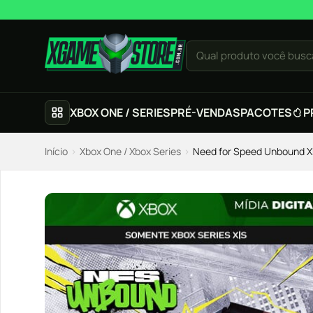
Pular para o conteúdo
Qual produto você busc
XBOX ONE / SERIES
PRÉ-VENDAS
PACOTES
P
Início
›
Xbox One / Xbox Series
›
Need for Speed Unbound Xb