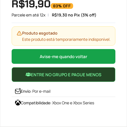
R$
19,90
83% OFF
Parcele em até 12x
R$
19,30
no Pix (3% off)
Produto esgotado
Este produto está temporariamente indisponível.
Avise-me quando voltar
ENTRE NO GRUPO E PAGUE MENOS
Envío
:
Por e-mail
Compatibilidade
:
Xbox One e Xbox Series