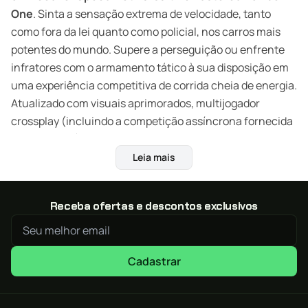
One
. Sinta a sensação extrema de velocidade, tanto
como fora da lei quanto como policial, nos carros mais
potentes do mundo. Supere a perseguição ou enfrente
infratores com o armamento tático à sua disposição em
uma experiência competitiva de corrida cheia de energia.
Atualizado com visuais aprimorados, multijogador
crossplay (incluindo a competição assíncrona fornecida
por
AutoLog
), além de todo o conteúdo adicional dos
DLCs
: essa é a edição definitiva da aclamada estreia da
Leia mais
Criterion
Games
em
Need
for
Speed
. É hora de
reacender a perseguição.
Receba ofertas e descontos exclusivos
MODO MULTIPLAYER COM CROSSPLAY E AUTOLOG
–
Caia nas estradas de Seacrest County em corridas cujo
propósito é a pura competição social. A inovadora
Cadastrar
AutoLog conecta você e seus amigos em perseguições e
corridas cara a cara e oferece desafios instintivamente