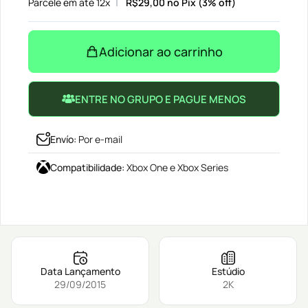
Parcele em até 12x
R$
29,00
no Pix (3% off)
Adicionar ao carrinho
ENTRE NO GRUPO E PAGUE MENOS
Envío
:
Por e-mail
Compatibilidade
:
Xbox One e Xbox Series
Data Lançamento
Estúdio
29/09/2015
2K