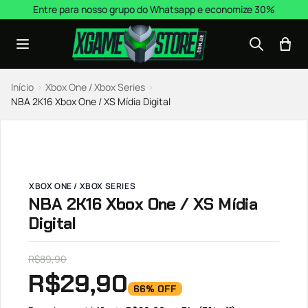
Pular para o conteúdo
Entre para nosso grupo do Whatsapp e economize 30%
Início
›
Xbox One / Xbox Series
›
NBA 2K16 Xbox One / XS Mídia Digital
XBOX ONE / XBOX SERIES
NBA 2K16 Xbox One / XS Mídia
Digital
R$
89,90
R$
29,90
66% OFF