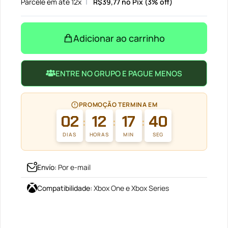
Parcele em até 12x
R$
39,77
no Pix (3% off)
Adicionar ao carrinho
ENTRE NO GRUPO E PAGUE MENOS
PROMOÇÃO TERMINA EM
02
12
17
40
:
:
:
DIAS
HORAS
MIN
SEG
Envío
:
Por e-mail
Compatibilidade
:
Xbox One e Xbox Series