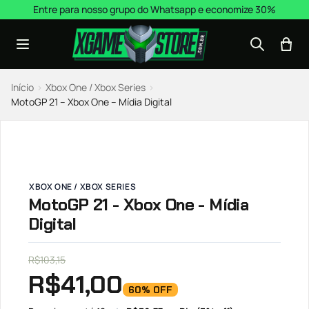
Pular para o conteúdo
Entre para nosso grupo do Whatsapp e economize 30%
Início
›
Xbox One / Xbox Series
›
MotoGP 21 – Xbox One – Mídia Digital
XBOX ONE / XBOX SERIES
MotoGP 21 - Xbox One - Mídia
Digital
R$
103,15
R$
41,00
60% OFF